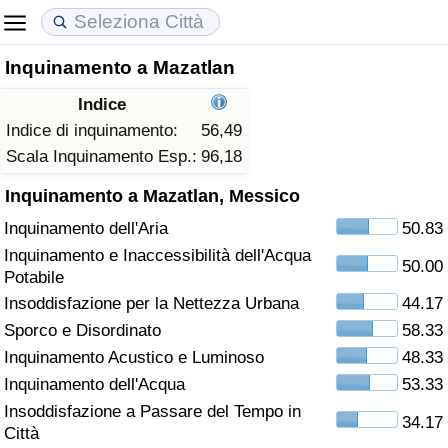
Inquinamento a Mazatlan
Costo della vita
Prezzi degli immobili
Qualità della Vita
Indice
Indice Del Costo Della Vita (corrente)
Indice del Prezzo delle Case (Corrente)
Indice della Qualità della Vita
Indice di inquinamento:
56,49
Scala Inquinamento Esp.:
96,18
Indice Del Costo Della Vita
Indice del Prezzo delle Case
Indice della Qualità della Vita (Corrente)
Inquinamento a Mazatlan, Messico
Inquinamento dell'Aria
50.83
Indice del Costo della Vita per Nazione
Indice del Prezzo delle Case per Nazione
Indice della qualità della vita per Paese
Inquinamento e Inaccessibilità dell'Acqua
50.00
Potabile
ad Aqaba
Criminalità
Insoddisfazione per la Nettezza Urbana
44.17
Sporco e Disordinato
58.33
Indice del Tasso di Criminalità (Corrente)
Inquinamento Acustico e Luminoso
48.33
Indice della Criminalità
Inquinamento dell'Acqua
53.33
Insoddisfazione a Passare del Tempo in
34.17
Indice di criminalità per paese
Città