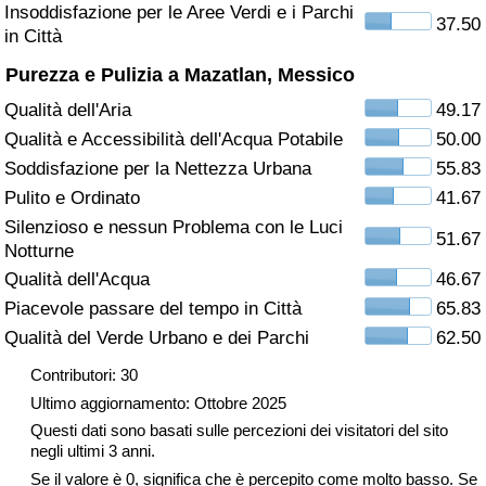
Insoddisfazione per le Aree Verdi e i Parchi
37.50
in Città
Assistenza Sanitaria
Purezza e Pulizia a Mazatlan, Messico
Indice dell’Assistenza Sanitaria (Corrente)
Qualità dell'Aria
49.17
Qualità e Accessibilità dell'Acqua Potabile
50.00
Indice dell’Assistenza Sanitaria
Soddisfazione per la Nettezza Urbana
55.83
Pulito e Ordinato
41.67
Indice dell’Assistenza Sanitaria per
Silenzioso e nessun Problema con le Luci
Nazione
51.67
Notturne
Qualità dell'Acqua
46.67
Inquinamento
Piacevole passare del tempo in Città
65.83
Qualità del Verde Urbano e dei Parchi
62.50
Indice dell’Inquinamento (Corrente)
Contributori: 30
Indice di inquinamento
Ultimo aggiornamento: Ottobre 2025
Questi dati sono basati sulle percezioni dei visitatori del sito
Indice dell’Inquinamento per Nazione
negli ultimi 3 anni.
Se il valore è 0, significa che è percepito come molto basso. Se