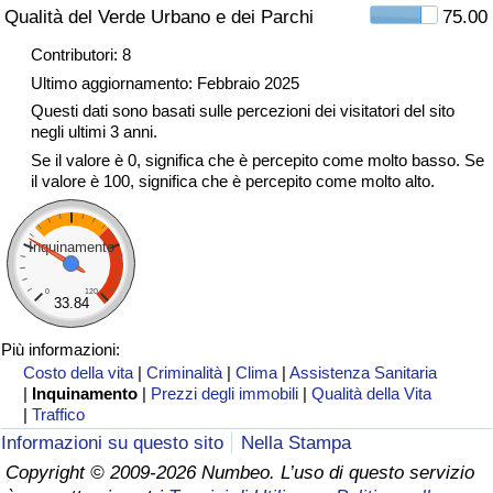
Qualità del Verde Urbano e dei Parchi
75.00
Traffico
Contributori: 8
Indice del Traffico
Ultimo aggiornamento: Febbraio 2025
Questi dati sono basati sulle percezioni dei visitatori del sito
negli ultimi 3 anni.
Indice del traffico (Corrente)
Se il valore è 0, significa che è percepito come molto basso. Se
il valore è 100, significa che è percepito come molto alto.
Indice del traffico per Nazione
Inquinamento
0
120
33.84
Più informazioni:
Costo della vita
|
Criminalità
|
Clima
|
Assistenza Sanitaria
|
Inquinamento
|
Prezzi degli immobili
|
Qualità della Vita
|
Traffico
Informazioni su questo sito
Nella Stampa
Copyright © 2009-2026 Numbeo. L’uso di questo servizio