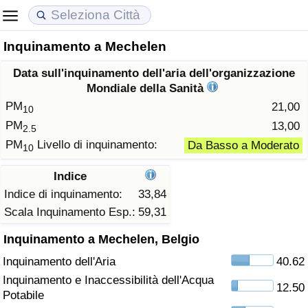
Inquinamento a Mechelen
Costo della vita
Prezzi degli immobili
Qualità della Vita
Data sull'inquinamento dell'aria dell'organizzazione
Indice Del Costo Della Vita (corrente)
Indice del Prezzo delle Case (Corrente)
Indice della Qualità della Vita
Mondiale della Sanità
PM
21,00
10
Indice Del Costo Della Vita
Indice del Prezzo delle Case
Indice della Qualità della Vita (Corrente)
PM
13,00
2.5
PM
Livello di inquinamento:
Da Basso a Moderato
10
Indice del Costo della Vita per Nazione
Indice del Prezzo delle Case per Nazione
Indice della qualità della vita per Paese
Indice
ad Aqaba
Criminalità
Indice di inquinamento:
33,84
Scala Inquinamento Esp.:
59,31
Indice del Tasso di Criminalità (Corrente)
Inquinamento a Mechelen, Belgio
Inquinamento dell'Aria
40.62
Indice della Criminalità
Inquinamento e Inaccessibilità dell'Acqua
12.50
Potabile
Indice di criminalità per paese