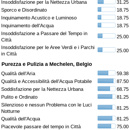
Insoddisfazione per la Nettezza Urbana
31.25
Sporco e Disordinato
18.75
Assistenza Sanitaria
Inquinamento Acustico e Luminoso
18.75
Indice dell’Assistenza Sanitaria (Corrente)
Inquinamento dell'Acqua
18.75
Insoddisfazione a Passare del Tempo in
25.00
Città
Indice dell’Assistenza Sanitaria
Insoddisfazione per le Aree Verdi e i Parchi
25.00
in Città
Indice dell’Assistenza Sanitaria per
Nazione
Purezza e Pulizia a Mechelen, Belgio
Qualità dell'Aria
59.38
Inquinamento
Qualità e Accessibilità dell'Acqua Potabile
87.50
Soddisfazione per la Nettezza Urbana
68.75
Indice dell’Inquinamento (Corrente)
Pulito e Ordinato
81.25
Silenzioso e nessun Problema con le Luci
Indice di inquinamento
81.25
Notturne
Qualità dell'Acqua
81.25
Indice dell’Inquinamento per Nazione
Piacevole passare del tempo in Città
75.00