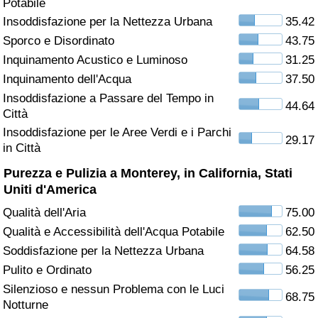
Potabile
Insoddisfazione per la Nettezza Urbana
35.42
Assistenza Sanitaria
Sporco e Disordinato
43.75
Inquinamento Acustico e Luminoso
31.25
Indice dell’Assistenza Sanitaria (Corrente)
Inquinamento dell'Acqua
37.50
Indice dell’Assistenza Sanitaria
Insoddisfazione a Passare del Tempo in
44.64
Città
Insoddisfazione per le Aree Verdi e i Parchi
Indice dell’Assistenza Sanitaria per
29.17
in Città
Nazione
Purezza e Pulizia a Monterey, in California, Stati
Inquinamento
Uniti d'America
Qualità dell'Aria
75.00
Indice dell’Inquinamento (Corrente)
Qualità e Accessibilità dell'Acqua Potabile
62.50
Soddisfazione per la Nettezza Urbana
64.58
Indice di inquinamento
Pulito e Ordinato
56.25
Silenzioso e nessun Problema con le Luci
Indice dell’Inquinamento per Nazione
68.75
Notturne