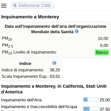
Inquinamento a Monterey
Costo della vita
Prezzi degli immobili
Qualità della Vita
Data sull'inquinamento dell'aria dell'organizzazione
Indice Del Costo Della Vita (corrente)
Indice del Prezzo delle Case (Corrente)
Indice della Qualità della Vita
Mondiale della Sanità
PM
10,00
10
Indice Del Costo Della Vita
Indice del Prezzo delle Case
Indice della Qualità della Vita (Corrente)
PM
6,00
2.5
PM
Livello di inquinamento:
Basso
10
Indice del Costo della Vita per Nazione
Indice del Prezzo delle Case per Nazione
Indice della qualità della vita per Paese
Indice
ad Aqaba
Criminalità
Indice di inquinamento:
38,20
Scala Inquinamento Esp.:
63,62
Indice del Tasso di Criminalità (Corrente)
Inquinamento a Monterey, in California, Stati Uniti
d'America
Indice della Criminalità
Inquinamento dell'Aria
25.00
Inquinamento e Inaccessibilità dell'Acqua
Indice di criminalità per paese
37.50