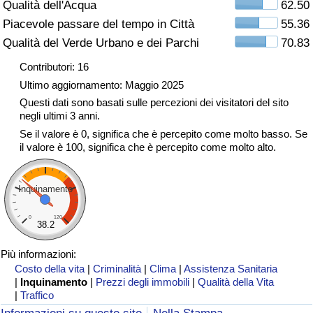
Qualità dell'Acqua
62.50
Traffico
Piacevole passare del tempo in Città
55.36
Qualità del Verde Urbano e dei Parchi
70.83
Indice del Traffico
Contributori: 16
Indice del traffico (Corrente)
Ultimo aggiornamento: Maggio 2025
Questi dati sono basati sulle percezioni dei visitatori del sito
negli ultimi 3 anni.
Indice del traffico per Nazione
Se il valore è 0, significa che è percepito come molto basso. Se
il valore è 100, significa che è percepito come molto alto.
Inquinamento
0
120
38.2
Più informazioni:
Costo della vita
|
Criminalità
|
Clima
|
Assistenza Sanitaria
|
Inquinamento
|
Prezzi degli immobili
|
Qualità della Vita
|
Traffico