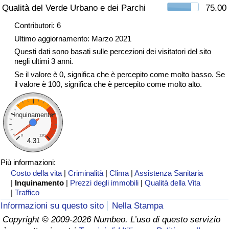
Qualità del Verde Urbano e dei Parchi
75.00
Traffico
Contributori: 6
Indice del Traffico
Ultimo aggiornamento: Marzo 2021
Questi dati sono basati sulle percezioni dei visitatori del sito
negli ultimi 3 anni.
Indice del traffico (Corrente)
Se il valore è 0, significa che è percepito come molto basso. Se
il valore è 100, significa che è percepito come molto alto.
Indice del traffico per Nazione
Inquinamento
0
120
4.31
Più informazioni:
Costo della vita
|
Criminalità
|
Clima
|
Assistenza Sanitaria
|
Inquinamento
|
Prezzi degli immobili
|
Qualità della Vita
|
Traffico
Informazioni su questo sito
Nella Stampa
Copyright © 2009-2026 Numbeo. L’uso di questo servizio