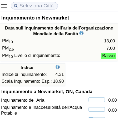
Inquinamento in Newmarket
Costo della vita
Prezzi degli immobili
Qualità della Vita
Data sull'inquinamento dell'aria dell'organizzazione
Indice Del Costo Della Vita (corrente)
Indice del Prezzo delle Case (Corrente)
Indice della Qualità della Vita
Mondiale della Sanità
PM
13,00
10
Indice Del Costo Della Vita
Indice del Prezzo delle Case
Indice della Qualità della Vita (Corrente)
PM
7,00
2.5
PM
Livello di inquinamento:
Basso
10
Indice del Costo della Vita per Nazione
Indice del Prezzo delle Case per Nazione
Indice della qualità della vita per Paese
Indice
ad Aqaba
Criminalità
Indice di inquinamento:
4,31
Scala Inquinamento Esp.:
18,90
Indice del Tasso di Criminalità (Corrente)
Inquinamento a Newmarket, ON, Canada
Inquinamento dell'Aria
0.00
Indice della Criminalità
Inquinamento e Inaccessibilità dell'Acqua
0.00
Potabile
Indice di criminalità per paese