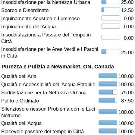
Insoddisfazione per la Nettezza Urbana
25.00
Sporco e Disordinato
12.50
Assistenza Sanitaria
Inquinamento Acustico e Luminoso
0.00
Indice dell’Assistenza Sanitaria (Corrente)
Inquinamento dell'Acqua
0.00
Insoddisfazione a Passare del Tempo in
0.00
Città
Indice dell’Assistenza Sanitaria
Insoddisfazione per le Aree Verdi e i Parchi
25.00
in Città
Indice dell’Assistenza Sanitaria per
Nazione
Purezza e Pulizia a Newmarket, ON, Canada
Qualità dell'Aria
100.00
Inquinamento
Qualità e Accessibilità dell'Acqua Potabile
100.00
Soddisfazione per la Nettezza Urbana
75.00
Indice dell’Inquinamento (Corrente)
Pulito e Ordinato
87.50
Silenzioso e nessun Problema con le Luci
Indice di inquinamento
100.00
Notturne
Qualità dell'Acqua
100.00
Indice dell’Inquinamento per Nazione
Piacevole passare del tempo in Città
100.00