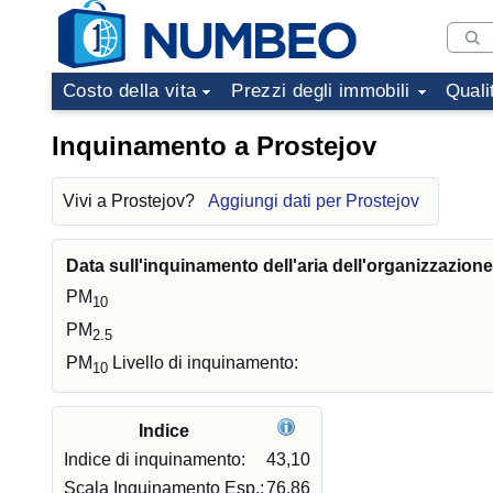
Costo della vita
Prezzi degli immobili
Quali
Inquinamento a Prostejov
Vivi a Prostejov?
Aggiungi dati per Prostejov
Data sull'inquinamento dell'aria dell'organizzazion
PM
10
PM
2.5
PM
Livello di inquinamento:
10
Indice
Indice di inquinamento:
43,10
Scala Inquinamento Esp.:
76,86