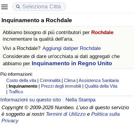
Inquinamento a Rochdale
Costo della vita
Prezzi degli immobili
Qualità della Vita
Abbiamo bisogno di più contributori per
Rochdale
Indice Del Costo Della Vita (corrente)
Indice del Prezzo delle Case (Corrente)
Indice della Qualità della Vita
incrementare la qualità dell'aria.
Vivi a
Rochdale
?
Aggiungi datiper Rochdale
Indice Del Costo Della Vita
Indice del Prezzo delle Case
Indice della Qualità della Vita (Corrente)
Considerate di dare un'occhiata ai dati aggregati che
Inquinamento in Regno Unito
abbiamo per
Indice del Costo della Vita per Nazione
Indice del Prezzo delle Case per Nazione
Indice della qualità della vita per Paese
Più informazioni:
Costo della vita
|
Criminalità
|
Clima
|
Assistenza Sanitaria
ad Aqaba
Criminalità
|
Inquinamento
|
Prezzi degli immobili
|
Qualità della Vita
|
Traffico
Indice del Tasso di Criminalità (Corrente)
Informazioni su questo sito
Nella Stampa
Copyright © 2009-2026 Numbeo. L’uso di questo servizio
è soggetto ai nostri
Termini di Utilizzo
e
Politica sulla
Indice della Criminalità
Privacy
Indice di criminalità per paese