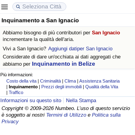
Inquinamento a San Ignacio
Costo della vita
Prezzi degli immobili
Qualità della Vita
Abbiamo bisogno di più contributori per
San Ignacio
Indice Del Costo Della Vita (corrente)
Indice del Prezzo delle Case (Corrente)
Indice della Qualità della Vita
incrementare la qualità dell'aria.
Vivi a
San Ignacio
?
Aggiungi datiper San Ignacio
Indice Del Costo Della Vita
Indice del Prezzo delle Case
Indice della Qualità della Vita (Corrente)
Considerate di dare un'occhiata ai dati aggregati che
Inquinamento in Belize
abbiamo per
Indice del Costo della Vita per Nazione
Indice del Prezzo delle Case per Nazione
Indice della qualità della vita per Paese
Più informazioni:
Costo della vita
|
Criminalità
|
Clima
|
Assistenza Sanitaria
ad Aqaba
Criminalità
|
Inquinamento
|
Prezzi degli immobili
|
Qualità della Vita
|
Traffico
Indice del Tasso di Criminalità (Corrente)
Informazioni su questo sito
Nella Stampa
Copyright © 2009-2026 Numbeo. L’uso di questo servizio
è soggetto ai nostri
Termini di Utilizzo
e
Politica sulla
Indice della Criminalità
Privacy
Indice di criminalità per paese