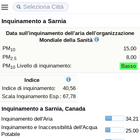
Inquinamento a Sarnia
Costo della vita
Prezzi degli immobili
Qualità della Vita
Data sull'inquinamento dell'aria dell'organizzazione
Indice Del Costo Della Vita (corrente)
Indice del Prezzo delle Case (Corrente)
Indice della Qualità della Vita
Mondiale della Sanità
PM
15,00
10
Indice Del Costo Della Vita
Indice del Prezzo delle Case
Indice della Qualità della Vita (Corrente)
PM
8,00
2.5
PM
Livello di inquinamento:
Basso
10
Indice del Costo della Vita per Nazione
Indice del Prezzo delle Case per Nazione
Indice della qualità della vita per Paese
Indice
ad Aqaba
Criminalità
Indice di inquinamento:
40,56
Scala Inquinamento Esp.:
67,78
Indice del Tasso di Criminalità (Corrente)
Inquinamento a Sarnia, Canada
Inquinamento dell'Aria
34.21
Indice della Criminalità
Inquinamento e Inaccessibilità dell'Acqua
25.00
Potabile
Indice di criminalità per paese