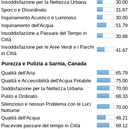
Insoddisfazione per la Nettezza Urbana
30.00
Sporco e Disordinato
31.67
Assistenza Sanitaria
Inquinamento Acustico e Luminoso
30.00
Indice dell’Assistenza Sanitaria (Corrente)
Inquinamento dell'Acqua
51.79
Insoddisfazione a Passare del Tempo in
30.88
Città
Indice dell’Assistenza Sanitaria
Insoddisfazione per le Aree Verdi e i Parchi
41.67
in Città
Indice dell’Assistenza Sanitaria per
Nazione
Purezza e Pulizia a Sarnia, Canada
Qualità dell'Aria
65.79
Inquinamento
Qualità e Accessibilità dell'Acqua Potabile
75.00
Soddisfazione per la Nettezza Urbana
70.00
Indice dell’Inquinamento (Corrente)
Pulito e Ordinato
68.33
Silenzioso e nessun Problema con le Luci
Indice di inquinamento
70.00
Notturne
Qualità dell'Acqua
48.21
Indice dell’Inquinamento per Nazione
Piacevole passare del tempo in Città
69.12