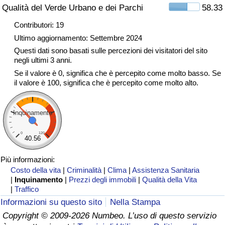
Qualità del Verde Urbano e dei Parchi
58.33
Traffico
Contributori: 19
Indice del Traffico
Ultimo aggiornamento: Settembre 2024
Questi dati sono basati sulle percezioni dei visitatori del sito
negli ultimi 3 anni.
Indice del traffico (Corrente)
Se il valore è 0, significa che è percepito come molto basso. Se
il valore è 100, significa che è percepito come molto alto.
Indice del traffico per Nazione
Inquinamento
0
120
40.56
Più informazioni:
Costo della vita
|
Criminalità
|
Clima
|
Assistenza Sanitaria
|
Inquinamento
|
Prezzi degli immobili
|
Qualità della Vita
|
Traffico
Informazioni su questo sito
Nella Stampa
Copyright © 2009-2026 Numbeo. L’uso di questo servizio