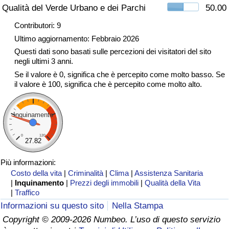
Qualità del Verde Urbano e dei Parchi
50.00
Traffico
Contributori: 9
Indice del Traffico
Ultimo aggiornamento: Febbraio 2026
Questi dati sono basati sulle percezioni dei visitatori del sito
negli ultimi 3 anni.
Indice del traffico (Corrente)
Se il valore è 0, significa che è percepito come molto basso. Se
il valore è 100, significa che è percepito come molto alto.
Indice del traffico per Nazione
Inquinamento
0
120
27.82
Più informazioni:
Costo della vita
|
Criminalità
|
Clima
|
Assistenza Sanitaria
|
Inquinamento
|
Prezzi degli immobili
|
Qualità della Vita
|
Traffico
Informazioni su questo sito
Nella Stampa
Copyright © 2009-2026 Numbeo. L’uso di questo servizio