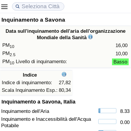
Inquinamento a Savona
Costo della vita
Prezzi degli immobili
Qualità della Vita
Data sull'inquinamento dell'aria dell'organizzazione
Indice Del Costo Della Vita (corrente)
Indice del Prezzo delle Case (Corrente)
Indice della Qualità della Vita
Mondiale della Sanità
PM
16,00
10
Indice Del Costo Della Vita
Indice del Prezzo delle Case
Indice della Qualità della Vita (Corrente)
PM
10,00
2.5
PM
Livello di inquinamento:
Basso
10
Indice del Costo della Vita per Nazione
Indice del Prezzo delle Case per Nazione
Indice della qualità della vita per Paese
Indice
ad Aqaba
Criminalità
Indice di inquinamento:
27,82
Scala Inquinamento Esp.:
80,34
Indice del Tasso di Criminalità (Corrente)
Inquinamento a Savona, Italia
Inquinamento dell'Aria
8.33
Indice della Criminalità
Inquinamento e Inaccessibilità dell'Acqua
0.00
Potabile
Indice di criminalità per paese