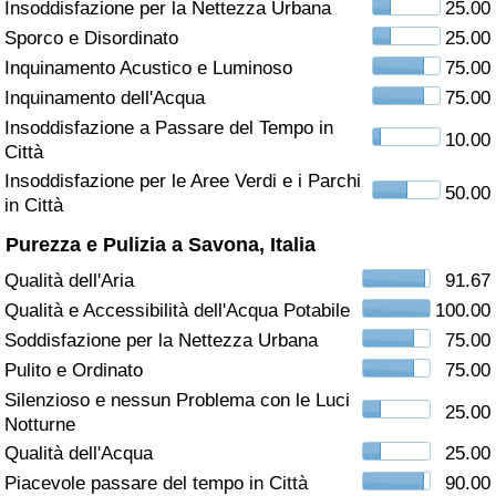
Insoddisfazione per la Nettezza Urbana
25.00
Sporco e Disordinato
25.00
Assistenza Sanitaria
Inquinamento Acustico e Luminoso
75.00
Indice dell’Assistenza Sanitaria (Corrente)
Inquinamento dell'Acqua
75.00
Insoddisfazione a Passare del Tempo in
10.00
Città
Indice dell’Assistenza Sanitaria
Insoddisfazione per le Aree Verdi e i Parchi
50.00
in Città
Indice dell’Assistenza Sanitaria per
Nazione
Purezza e Pulizia a Savona, Italia
Qualità dell'Aria
91.67
Inquinamento
Qualità e Accessibilità dell'Acqua Potabile
100.00
Soddisfazione per la Nettezza Urbana
75.00
Indice dell’Inquinamento (Corrente)
Pulito e Ordinato
75.00
Silenzioso e nessun Problema con le Luci
Indice di inquinamento
25.00
Notturne
Qualità dell'Acqua
25.00
Indice dell’Inquinamento per Nazione
Piacevole passare del tempo in Città
90.00