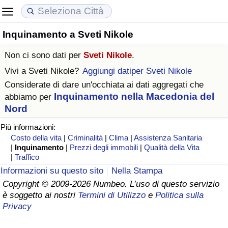
Inquinamento a Sveti Nikole
Costo della vita
Prezzi degli immobili
Qualità della Vita
Non ci sono dati per
Sveti Nikole
.
Indice Del Costo Della Vita (corrente)
Indice del Prezzo delle Case (Corrente)
Indice della Qualità della Vita
Vivi a
Sveti Nikole
?
Aggiungi datiper Sveti Nikole
Considerate di dare un'occhiata ai dati aggregati che
Indice Del Costo Della Vita
Indice del Prezzo delle Case
Indice della Qualità della Vita (Corrente)
Inquinamento nella Macedonia del
abbiamo per
Nord
Indice del Costo della Vita per Nazione
Indice del Prezzo delle Case per Nazione
Indice della qualità della vita per Paese
Più informazioni:
Costo della vita
|
Criminalità
|
Clima
|
Assistenza Sanitaria
ad Aqaba
Criminalità
|
Inquinamento
|
Prezzi degli immobili
|
Qualità della Vita
|
Traffico
Indice del Tasso di Criminalità (Corrente)
Informazioni su questo sito
Nella Stampa
Copyright © 2009-2026 Numbeo. L’uso di questo servizio
Indice della Criminalità
è soggetto ai nostri
Termini di Utilizzo
e
Politica sulla
Privacy
Indice di criminalità per paese