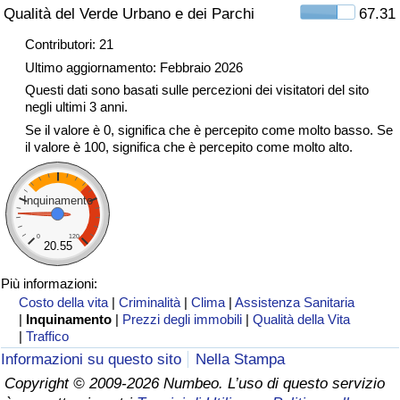
Qualità del Verde Urbano e dei Parchi
67.31
Traffico
Contributori: 21
Indice del Traffico
Ultimo aggiornamento: Febbraio 2026
Questi dati sono basati sulle percezioni dei visitatori del sito
negli ultimi 3 anni.
Indice del traffico (Corrente)
Se il valore è 0, significa che è percepito come molto basso. Se
il valore è 100, significa che è percepito come molto alto.
Indice del traffico per Nazione
Inquinamento
0
120
20.55
Più informazioni:
Costo della vita
|
Criminalità
|
Clima
|
Assistenza Sanitaria
|
Inquinamento
|
Prezzi degli immobili
|
Qualità della Vita
|
Traffico
Informazioni su questo sito
Nella Stampa
Copyright © 2009-2026 Numbeo. L’uso di questo servizio