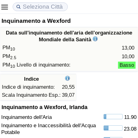
Inquinamento a Wexford
Costo della vita
Prezzi degli immobili
Qualità della Vita
Data sull'inquinamento dell'aria dell'organizzazione
Indice Del Costo Della Vita (corrente)
Indice del Prezzo delle Case (Corrente)
Indice della Qualità della Vita
Mondiale della Sanità
PM
13,00
10
Indice Del Costo Della Vita
Indice del Prezzo delle Case
Indice della Qualità della Vita (Corrente)
PM
10,00
2.5
PM
Livello di inquinamento:
Basso
10
Indice del Costo della Vita per Nazione
Indice del Prezzo delle Case per Nazione
Indice della qualità della vita per Paese
Indice
ad Aqaba
Criminalità
Indice di inquinamento:
20,55
Scala Inquinamento Esp.:
39,07
Indice del Tasso di Criminalità (Corrente)
Inquinamento a Wexford, Irlanda
Inquinamento dell'Aria
11.90
Indice della Criminalità
Inquinamento e Inaccessibilità dell'Acqua
23.08
Potabile
Indice di criminalità per paese