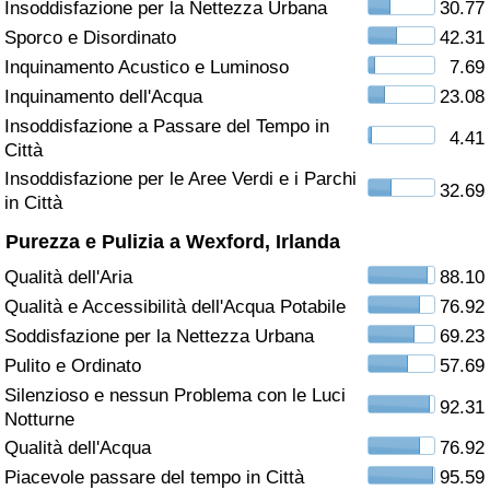
Insoddisfazione per la Nettezza Urbana
30.77
Sporco e Disordinato
42.31
Assistenza Sanitaria
Inquinamento Acustico e Luminoso
7.69
Indice dell’Assistenza Sanitaria (Corrente)
Inquinamento dell'Acqua
23.08
Insoddisfazione a Passare del Tempo in
4.41
Città
Indice dell’Assistenza Sanitaria
Insoddisfazione per le Aree Verdi e i Parchi
32.69
in Città
Indice dell’Assistenza Sanitaria per
Nazione
Purezza e Pulizia a Wexford, Irlanda
Qualità dell'Aria
88.10
Inquinamento
Qualità e Accessibilità dell'Acqua Potabile
76.92
Soddisfazione per la Nettezza Urbana
69.23
Indice dell’Inquinamento (Corrente)
Pulito e Ordinato
57.69
Silenzioso e nessun Problema con le Luci
Indice di inquinamento
92.31
Notturne
Qualità dell'Acqua
76.92
Indice dell’Inquinamento per Nazione
Piacevole passare del tempo in Città
95.59