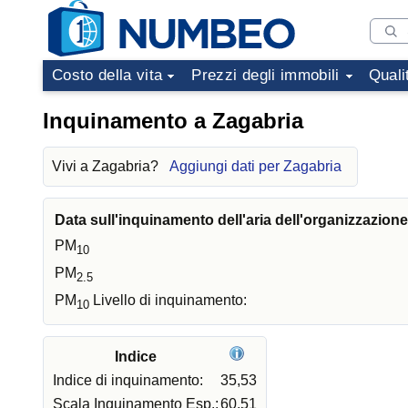
Costo della vita
Prezzi degli immobili
Quali
Inquinamento a Zagabria
Vivi a Zagabria?
Aggiungi dati per Zagabria
Data sull'inquinamento dell'aria dell'organizzazion
PM
10
PM
2.5
PM
Livello di inquinamento:
10
Indice
Indice di inquinamento:
35,53
Scala Inquinamento Esp.:
60,51