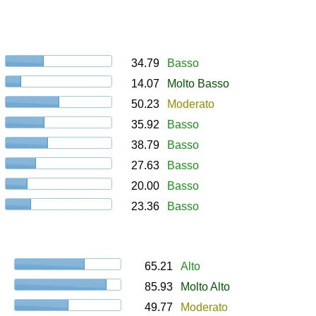
34.79
Basso
14.07
Molto Basso
50.23
Moderato
35.92
Basso
38.79
Basso
27.63
Basso
20.00
Basso
23.36
Basso
65.21
Alto
85.93
Molto Alto
49.77
Moderato