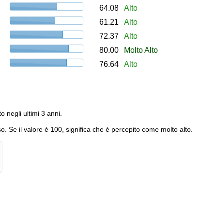
64.08
Alto
61.21
Alto
72.37
Alto
80.00
Molto Alto
76.64
Alto
to negli ultimi 3 anni.
o. Se il valore è 100, significa che è percepito come molto alto.