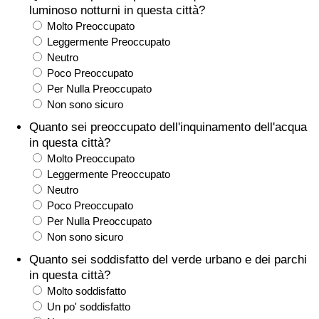
luminoso notturni in questa città?
Traffico
Molto Preoccupato
Leggermente Preoccupato
Indice del Traffico
Neutro
Poco Preoccupato
Indice del traffico (Corrente)
Per Nulla Preoccupato
Non sono sicuro
Indice del traffico per Nazione
Quanto sei preoccupato dell'inquinamento dell'acqua
in questa città?
Molto Preoccupato
Leggermente Preoccupato
Neutro
Poco Preoccupato
Per Nulla Preoccupato
Non sono sicuro
Quanto sei soddisfatto del verde urbano e dei parchi
in questa città?
Molto soddisfatto
Un po' soddisfatto