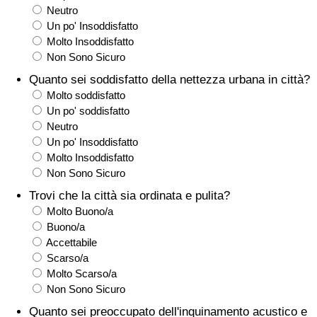
Neutro
Assistenza Sanitaria
Un po' Insoddisfatto
Molto Insoddisfatto
Non Sono Sicuro
Indice dell’Assistenza Sanitaria (Corrente)
Quanto sei soddisfatto della nettezza urbana in città?
Molto soddisfatto
Indice dell’Assistenza Sanitaria
Un po' soddisfatto
Neutro
Indice dell’Assistenza Sanitaria per
Un po' Insoddisfatto
Nazione
Molto Insoddisfatto
Non Sono Sicuro
Inquinamento
Trovi che la città sia ordinata e pulita?
Molto Buono/a
Indice dell’Inquinamento (Corrente)
Buono/a
Accettabile
Scarso/a
Indice di inquinamento
Molto Scarso/a
Non Sono Sicuro
Indice dell’Inquinamento per Nazione
Quanto sei preoccupato dell'inquinamento acustico e