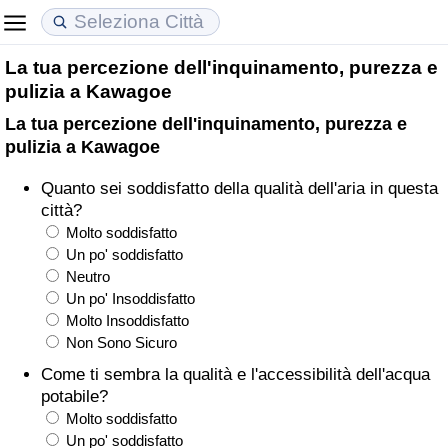
La tua percezione dell'inquinamento, purezza e
Costo della vita
Prezzi degli immobili
Qualità della Vita
pulizia a Kawagoe
La tua percezione dell'inquinamento, purezza e
Indice Del Costo Della Vita (corrente)
Indice del Prezzo delle Case (Corrente)
Indice della Qualità della Vita
pulizia a Kawagoe
Indice Del Costo Della Vita
Indice del Prezzo delle Case
Indice della Qualità della Vita (Corrente)
Quanto sei soddisfatto della qualità dell'aria in questa
città?
Indice del Costo della Vita per Nazione
Indice del Prezzo delle Case per Nazione
Indice della qualità della vita per Paese
Molto soddisfatto
Un po' soddisfatto
Neutro
ad Aqaba
Criminalità
Un po' Insoddisfatto
Molto Insoddisfatto
Indice del Tasso di Criminalità (Corrente)
Non Sono Sicuro
Come ti sembra la qualità e l'accessibilità dell'acqua
Indice della Criminalità
potabile?
Molto soddisfatto
Indice di criminalità per paese
Un po' soddisfatto