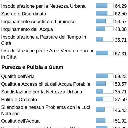
Insoddisfazione per la Nettezza Urbana
64.29
Assistenza Sanitaria
Sporco e Disordinato
62.50
Inquinamento Acustico e Luminoso
53.57
Indice dell’Assistenza Sanitaria (Corrente)
Inquinamento dell'Acqua
48.08
Insoddisfazione a Passare del Tempo in
Indice dell’Assistenza Sanitaria
35.71
Città
Insoddisfazione per le Aree Verdi e i Parchi
67.31
Indice dell’Assistenza Sanitaria per
in Città
Nazione
Purezza e Pulizia a Guam
Inquinamento
Qualità dell'Aria
69.23
Qualità e Accessibilità dell'Acqua Potabile
53.57
Indice dell’Inquinamento (Corrente)
Soddisfazione per la Nettezza Urbana
35.71
Pulito e Ordinato
37.50
Indice di inquinamento
Silenzioso e nessun Problema con le Luci
46.43
Notturne
Indice dell’Inquinamento per Nazione
Qualità dell'Acqua
51.92