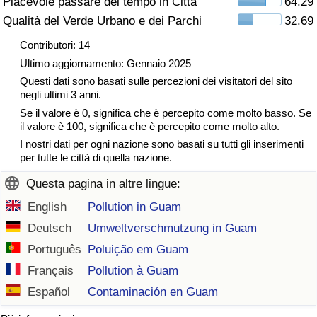
Piacevole passare del tempo in Città
64.29
Traffico
Qualità del Verde Urbano e dei Parchi
32.69
Contributori: 14
Indice del Traffico
Ultimo aggiornamento: Gennaio 2025
Questi dati sono basati sulle percezioni dei visitatori del sito
Indice del traffico (Corrente)
negli ultimi 3 anni.
Se il valore è 0, significa che è percepito come molto basso. Se
Indice del traffico per Nazione
il valore è 100, significa che è percepito come molto alto.
I nostri dati per ogni nazione sono basati su tutti gli inserimenti
per tutte le città di quella nazione.
Questa pagina in altre lingue:
English
Pollution in Guam
Deutsch
Umweltverschmutzung in Guam
Português
Poluição em Guam
Français
Pollution à Guam
Español
Contaminación en Guam