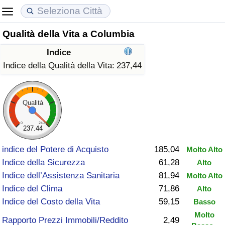
Qualità della Vita a Columbia
Costo della vita
Prezzi degli immobili
Qualità della Vita
Indice
Indice Del Costo Della Vita (corrente)
Indice del Prezzo delle Case (Corrente)
Indice della Qualità della Vita
Indice della Qualità della Vita:
237,44
Indice Del Costo Della Vita
Indice del Prezzo delle Case
Indice della Qualità della Vita (Corrente)
Qualità
Indice del Costo della Vita per Nazione
Indice del Prezzo delle Case per Nazione
Indice della qualità della vita per Paese
0
240
237.44
ad Aqaba
Criminalità
indice del Potere di Acquisto
185,04
Molto Alto
Indice della Sicurezza
61,28
Alto
Indice del Tasso di Criminalità (Corrente)
Indice dell’Assistenza Sanitaria
81,94
Molto Alto
Indice del Clima
71,86
Alto
Indice della Criminalità
Indice del Costo della Vita
59,15
Basso
Molto
Indice di criminalità per paese
Rapporto Prezzi Immobili/Reddito
2,49