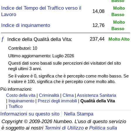
Basso
Indice del Tempo del Traffico verso il
Molto
Assistenza Sanitaria
14,08
Lavoro
Basso
Molto
Indice dell’Assistenza Sanitaria (Corrente)
Indice di inquinamento
12,76
Basso
ƒ
237,44
Indice della Qualità della Vita:
Molto Alto
Indice dell’Assistenza Sanitaria
Contributori: 10
Indice dell’Assistenza Sanitaria per
Ultimo aggiornamento: Luglio 2026
Nazione
Questi dati sono basati sulle percezioni dei visitatori del sito
negli ultimi 3 anni.
Se il valore è 0, significa che è percepito come molto basso. Se
Inquinamento
il valore è 100, significa che è percepito come molto alto.
Più informazioni:
Indice dell’Inquinamento (Corrente)
Costo della vita
|
Criminalità
|
Clima
|
Assistenza Sanitaria
|
Inquinamento
|
Prezzi degli immobili
|
Qualità della Vita
|
Traffico
Indice di inquinamento
Informazioni su questo sito
Nella Stampa
Copyright © 2009-2026 Numbeo. L’uso di questo servizio
Indice dell’Inquinamento per Nazione
è soggetto ai nostri
Termini di Utilizzo
e
Politica sulla