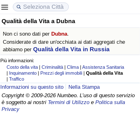
Qualità della Vita a Dubna
Costo della vita
Prezzi degli immobili
Qualità della Vita
Non ci sono dati per
Dubna
.
Indice Del Costo Della Vita (corrente)
Indice del Prezzo delle Case (Corrente)
Indice della Qualità della Vita
Considerate di dare un'occhiata ai dati aggregati che
Qualità della Vita in Russia
abbiamo per
Indice Del Costo Della Vita
Indice del Prezzo delle Case
Indice della Qualità della Vita (Corrente)
Più informazioni:
Costo della vita
|
Criminalità
|
Clima
|
Assistenza Sanitaria
Indice del Costo della Vita per Nazione
Indice del Prezzo delle Case per Nazione
Indice della qualità della vita per Paese
|
Inquinamento
|
Prezzi degli immobili
|
Qualità della Vita
|
Traffico
Informazioni su questo sito
Nella Stampa
ad Aqaba
Criminalità
Copyright © 2009-2026 Numbeo. L’uso di questo servizio
è soggetto ai nostri
Termini di Utilizzo
e
Politica sulla
Indice del Tasso di Criminalità (Corrente)
Privacy
Indice della Criminalità
Indice di criminalità per paese