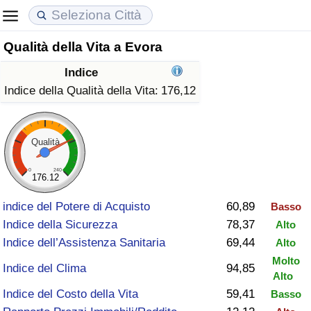
Qualità della Vita a Evora
Costo della vita
Prezzi degli immobili
Qualità della Vita
Indice
Indice Del Costo Della Vita (corrente)
Indice del Prezzo delle Case (Corrente)
Indice della Qualità della Vita
Indice della Qualità della Vita:
176,12
Indice Del Costo Della Vita
Indice del Prezzo delle Case
Indice della Qualità della Vita (Corrente)
Qualità
Indice del Costo della Vita per Nazione
Indice del Prezzo delle Case per Nazione
Indice della qualità della vita per Paese
0
240
176.12
ad Aqaba
Criminalità
indice del Potere di Acquisto
60,89
Basso
Indice della Sicurezza
78,37
Alto
Indice del Tasso di Criminalità (Corrente)
Indice dell’Assistenza Sanitaria
69,44
Alto
Molto
Indice della Criminalità
Indice del Clima
94,85
Alto
Indice del Costo della Vita
59,41
Basso
Indice di criminalità per paese