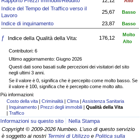
Rapporto Prezzi Immobili/Reddito
12,12
Alto
Indice del Tempo del Traffico verso il
Assistenza Sanitaria
25,67
Basso
Lavoro
Indice di inquinamento
23,87
Basso
Indice dell’Assistenza Sanitaria (Corrente)
Molto
ƒ
176,12
Indice della Qualità della Vita:
Alto
Indice dell’Assistenza Sanitaria
Contributori: 6
Indice dell’Assistenza Sanitaria per
Ultimo aggiornamento: Giugno 2026
Nazione
Questi dati sono basati sulle percezioni dei visitatori del sito
negli ultimi 3 anni.
Se il valore è 0, significa che è percepito come molto basso. Se
Inquinamento
il valore è 100, significa che è percepito come molto alto.
Più informazioni:
Indice dell’Inquinamento (Corrente)
Costo della vita
|
Criminalità
|
Clima
|
Assistenza Sanitaria
|
Inquinamento
|
Prezzi degli immobili
|
Qualità della Vita
|
Traffico
Indice di inquinamento
Informazioni su questo sito
Nella Stampa
Copyright © 2009-2026 Numbeo. L’uso di questo servizio
Indice dell’Inquinamento per Nazione
è soggetto ai nostri
Termini di Utilizzo
e
Politica sulla