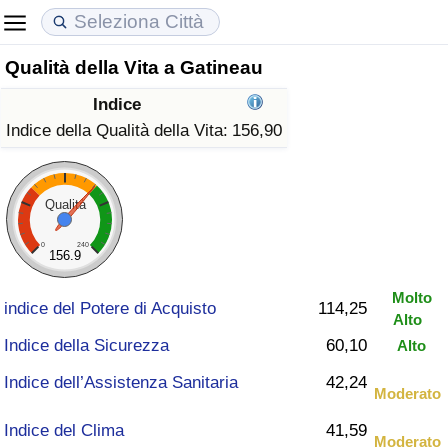
Qualità della Vita a Gatineau
Costo della vita
Prezzi degli immobili
Qualità della Vita
Indice
Indice Del Costo Della Vita (corrente)
Indice del Prezzo delle Case (Corrente)
Indice della Qualità della Vita
Indice della Qualità della Vita:
156,90
Indice Del Costo Della Vita
Indice del Prezzo delle Case
Indice della Qualità della Vita (Corrente)
Qualità
Indice del Costo della Vita per Nazione
Indice del Prezzo delle Case per Nazione
Indice della qualità della vita per Paese
0
240
156.9
ad Aqaba
Criminalità
Molto
indice del Potere di Acquisto
114,25
Alto
Indice del Tasso di Criminalità (Corrente)
Indice della Sicurezza
60,10
Alto
Indice della Criminalità
Indice dell’Assistenza Sanitaria
42,24
Moderato
Indice del Clima
41,59
Indice di criminalità per paese
Moderato