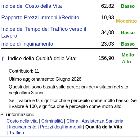
Indice del Costo della Vita
62,82
Basso
Assistenza Sanitaria
Rapporto Prezzi Immobili/Reddito
10,93
Moderato
Indice dell’Assistenza Sanitaria (Corrente)
Indice del Tempo del Traffico verso il
34,08
Basso
Lavoro
Indice dell’Assistenza Sanitaria
Indice di inquinamento
23,03
Basso
Molto
ƒ
156,90
Indice dell’Assistenza Sanitaria per
Indice della Qualità della Vita:
Alto
Nazione
Contributori: 11
Ultimo aggiornamento: Giugno 2026
Inquinamento
Questi dati sono basati sulle percezioni dei visitatori del sito
negli ultimi 3 anni.
Indice dell’Inquinamento (Corrente)
Se il valore è 0, significa che è percepito come molto basso. Se
il valore è 100, significa che è percepito come molto alto.
Indice di inquinamento
Più informazioni:
Costo della vita
|
Criminalità
|
Clima
|
Assistenza Sanitaria
|
Inquinamento
|
Prezzi degli immobili
|
Qualità della Vita
Indice dell’Inquinamento per Nazione
|
Traffico