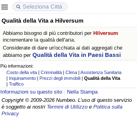
Qualità della Vita a Hilversum
Costo della vita
Prezzi degli immobili
Qualità della Vita
Abbiamo bisogno di più contributori per
Hilversum
Indice Del Costo Della Vita (corrente)
Indice del Prezzo delle Case (Corrente)
Indice della Qualità della Vita
incrementare la qualità dell'aria.
Considerate di dare un'occhiata ai dati aggregati che
Indice Del Costo Della Vita
Indice del Prezzo delle Case
Indice della Qualità della Vita (Corrente)
Qualità della Vita in Paesi Bassi
abbiamo per
Più informazioni:
Indice del Costo della Vita per Nazione
Indice del Prezzo delle Case per Nazione
Indice della qualità della vita per Paese
Costo della vita
|
Criminalità
|
Clima
|
Assistenza Sanitaria
|
Inquinamento
|
Prezzi degli immobili
|
Qualità della Vita
|
Traffico
ad Aqaba
Criminalità
Informazioni su questo sito
Nella Stampa
Copyright © 2009-2026 Numbeo. L’uso di questo servizio
Indice del Tasso di Criminalità (Corrente)
è soggetto ai nostri
Termini di Utilizzo
e
Politica sulla
Privacy
Indice della Criminalità
Indice di criminalità per paese