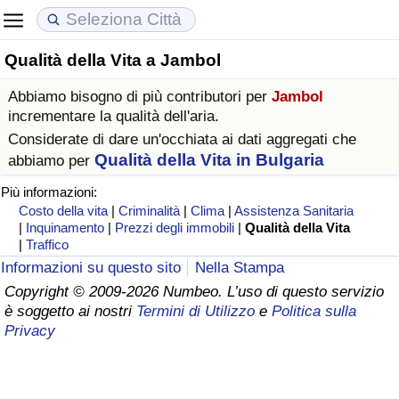
Qualità della Vita a Jambol
Costo della vita
Prezzi degli immobili
Qualità della Vita
Abbiamo bisogno di più contributori per
Jambol
Indice Del Costo Della Vita (corrente)
Indice del Prezzo delle Case (Corrente)
Indice della Qualità della Vita
incrementare la qualità dell'aria.
Considerate di dare un'occhiata ai dati aggregati che
Indice Del Costo Della Vita
Indice del Prezzo delle Case
Indice della Qualità della Vita (Corrente)
Qualità della Vita in Bulgaria
abbiamo per
Più informazioni:
Indice del Costo della Vita per Nazione
Indice del Prezzo delle Case per Nazione
Indice della qualità della vita per Paese
Costo della vita
|
Criminalità
|
Clima
|
Assistenza Sanitaria
|
Inquinamento
|
Prezzi degli immobili
|
Qualità della Vita
|
Traffico
ad Aqaba
Criminalità
Informazioni su questo sito
Nella Stampa
Copyright © 2009-2026 Numbeo. L’uso di questo servizio
Indice del Tasso di Criminalità (Corrente)
è soggetto ai nostri
Termini di Utilizzo
e
Politica sulla
Privacy
Indice della Criminalità
Indice di criminalità per paese