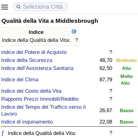
Qualità della Vita a Middlesbrough
Costo della vita
Prezzi degli immobili
Qualità della Vita
Indice
Indice Del Costo Della Vita (corrente)
Indice del Prezzo delle Case (Corrente)
Indice della Qualità della Vita
Indice della Qualità della Vita:
?
indice del Potere di Acquisto
?
Indice Del Costo Della Vita
Indice del Prezzo delle Case
Indice della Qualità della Vita (Corrente)
Indice della Sicurezza
48,70
Moderato
Indice dell’Assistenza Sanitaria
62,50
Alto
Indice del Costo della Vita per Nazione
Indice del Prezzo delle Case per Nazione
Indice della qualità della vita per Paese
Molto
Indice del Clima
87,79
Alto
ad Aqaba
Criminalità
Indice del Costo della Vita
?
Rapporto Prezzi Immobili/Reddito
?
Indice del Tasso di Criminalità (Corrente)
Indice del Tempo del Traffico verso il
26,67
Basso
Lavoro
Indice della Criminalità
Indice di inquinamento
22,08
Basso
ƒ
?
Indice di criminalità per paese
Indice della Qualità della Vita: