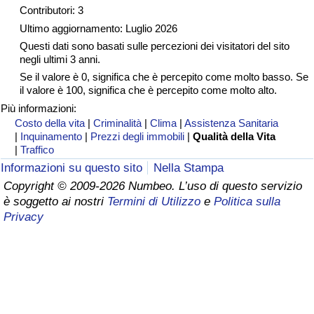
Contributori: 3
Assistenza Sanitaria
Ultimo aggiornamento: Luglio 2026
Questi dati sono basati sulle percezioni dei visitatori del sito
negli ultimi 3 anni.
Indice dell’Assistenza Sanitaria (Corrente)
Se il valore è 0, significa che è percepito come molto basso. Se
il valore è 100, significa che è percepito come molto alto.
Indice dell’Assistenza Sanitaria
Più informazioni:
Costo della vita
|
Criminalità
|
Clima
|
Assistenza Sanitaria
Indice dell’Assistenza Sanitaria per
|
Inquinamento
|
Prezzi degli immobili
|
Qualità della Vita
Nazione
|
Traffico
Informazioni su questo sito
Nella Stampa
Inquinamento
Copyright © 2009-2026 Numbeo. L’uso di questo servizio
è soggetto ai nostri
Termini di Utilizzo
e
Politica sulla
Privacy
Indice dell’Inquinamento (Corrente)
Indice di inquinamento
Indice dell’Inquinamento per Nazione