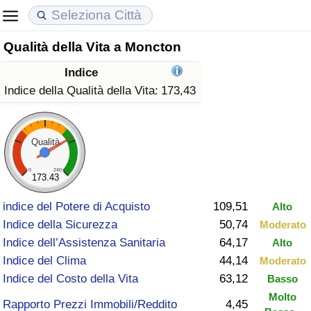
Qualità della Vita a Moncton
Costo della vita
Prezzi degli immobili
Qualità della Vita
Indice
Indice Del Costo Della Vita (corrente)
Indice del Prezzo delle Case (Corrente)
Indice della Qualità della Vita
Indice della Qualità della Vita:
173,43
Indice Del Costo Della Vita
Indice del Prezzo delle Case
Indice della Qualità della Vita (Corrente)
Qualità
Indice del Costo della Vita per Nazione
Indice del Prezzo delle Case per Nazione
Indice della qualità della vita per Paese
0
240
173.43
ad Aqaba
Criminalità
indice del Potere di Acquisto
109,51
Alto
Indice della Sicurezza
50,74
Moderato
Indice del Tasso di Criminalità (Corrente)
Indice dell’Assistenza Sanitaria
64,17
Alto
Indice del Clima
44,14
Moderato
Indice della Criminalità
Indice del Costo della Vita
63,12
Basso
Molto
Indice di criminalità per paese
Rapporto Prezzi Immobili/Reddito
4,45