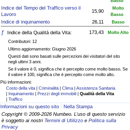
Basso
Indice del Tempo del Traffico verso il
Molto
Assistenza Sanitaria
15,90
Lavoro
Basso
Indice di inquinamento
26,11
Basso
Indice dell’Assistenza Sanitaria (Corrente)
ƒ
173,43
Indice della Qualità della Vita:
Molto Alto
Indice dell’Assistenza Sanitaria
Contributori: 12
Ultimo aggiornamento: Giugno 2026
Indice dell’Assistenza Sanitaria per
Questi dati sono basati sulle percezioni dei visitatori del sito
Nazione
negli ultimi 3 anni.
Se il valore è 0, significa che è percepito come molto basso. Se
il valore è 100, significa che è percepito come molto alto.
Inquinamento
Più informazioni:
Costo della vita
|
Criminalità
|
Clima
|
Assistenza Sanitaria
Indice dell’Inquinamento (Corrente)
|
Inquinamento
|
Prezzi degli immobili
|
Qualità della Vita
|
Traffico
Indice di inquinamento
Informazioni su questo sito
Nella Stampa
Copyright © 2009-2026 Numbeo. L’uso di questo servizio
è soggetto ai nostri
Termini di Utilizzo
e
Politica sulla
Indice dell’Inquinamento per Nazione
Privacy