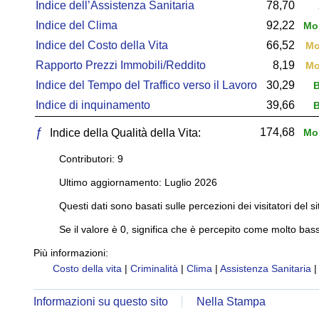
Indice dell’Assistenza Sanitaria
78,70
Indice del Clima
92,22
Mol
Indice del Costo della Vita
66,52
Mo
Rapporto Prezzi Immobili/Reddito
8,19
Mo
Indice del Tempo del Traffico verso il Lavoro
30,29
B
Indice di inquinamento
39,66
B
ƒ
174,68
Indice della Qualità della Vita:
Mol
Contributori: 9
Ultimo aggiornamento: Luglio 2026
Questi dati sono basati sulle percezioni dei visitatori del si
Se il valore è 0, significa che è percepito come molto bass
Più informazioni:
Costo della vita
|
Criminalità
|
Clima
|
Assistenza Sanitaria
Informazioni su questo sito
Nella Stampa