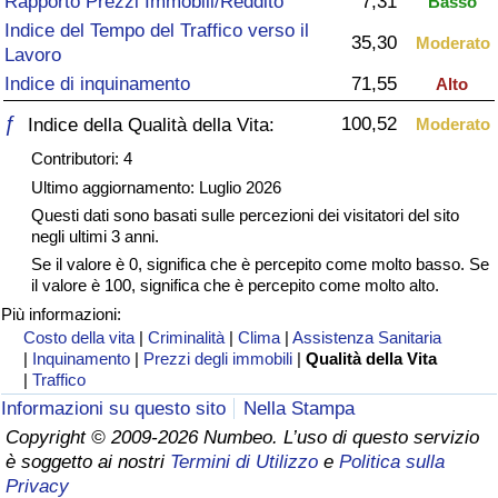
Rapporto Prezzi Immobili/Reddito
7,31
Basso
Indice del Tempo del Traffico verso il
Assistenza Sanitaria
35,30
Moderato
Lavoro
Indice di inquinamento
71,55
Alto
Indice dell’Assistenza Sanitaria (Corrente)
ƒ
100,52
Indice della Qualità della Vita:
Moderato
Indice dell’Assistenza Sanitaria
Contributori: 4
Ultimo aggiornamento: Luglio 2026
Indice dell’Assistenza Sanitaria per
Questi dati sono basati sulle percezioni dei visitatori del sito
Nazione
negli ultimi 3 anni.
Se il valore è 0, significa che è percepito come molto basso. Se
il valore è 100, significa che è percepito come molto alto.
Inquinamento
Più informazioni:
Costo della vita
|
Criminalità
|
Clima
|
Assistenza Sanitaria
Indice dell’Inquinamento (Corrente)
|
Inquinamento
|
Prezzi degli immobili
|
Qualità della Vita
|
Traffico
Indice di inquinamento
Informazioni su questo sito
Nella Stampa
Copyright © 2009-2026 Numbeo. L’uso di questo servizio
è soggetto ai nostri
Termini di Utilizzo
e
Politica sulla
Indice dell’Inquinamento per Nazione
Privacy