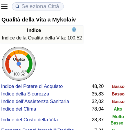
Qualità della Vita a Mykolaiv
Costo della vita
Prezzi degli immobili
Qualità della Vita
Indice
Indice Del Costo Della Vita (corrente)
Indice del Prezzo delle Case (Corrente)
Indice della Qualità della Vita
Indice della Qualità della Vita:
100,52
Indice Del Costo Della Vita
Indice del Prezzo delle Case
Indice della Qualità della Vita (Corrente)
Qualità
Indice del Costo della Vita per Nazione
Indice del Prezzo delle Case per Nazione
Indice della qualità della vita per Paese
0
240
100.52
ad Aqaba
Criminalità
indice del Potere di Acquisto
48,20
Basso
Indice della Sicurezza
35,83
Basso
Indice del Tasso di Criminalità (Corrente)
Indice dell’Assistenza Sanitaria
32,02
Basso
Indice del Clima
78,04
Alto
Indice della Criminalità
Molto
Indice del Costo della Vita
28,37
Basso
Indice di criminalità per paese