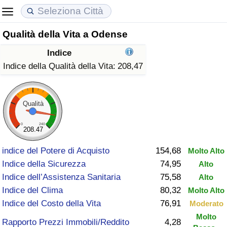
Qualità della Vita a Odense
Costo della vita
Prezzi degli immobili
Qualità della Vita
Indice
Indice Del Costo Della Vita (corrente)
Indice del Prezzo delle Case (Corrente)
Indice della Qualità della Vita
Indice della Qualità della Vita:
208,47
Indice Del Costo Della Vita
Indice del Prezzo delle Case
Indice della Qualità della Vita (Corrente)
Qualità
Indice del Costo della Vita per Nazione
Indice del Prezzo delle Case per Nazione
Indice della qualità della vita per Paese
0
240
208.47
ad Aqaba
Criminalità
indice del Potere di Acquisto
154,68
Molto Alto
Indice della Sicurezza
74,95
Alto
Indice del Tasso di Criminalità (Corrente)
Indice dell’Assistenza Sanitaria
75,58
Alto
Indice del Clima
80,32
Molto Alto
Indice della Criminalità
Indice del Costo della Vita
76,91
Moderato
Molto
Indice di criminalità per paese
Rapporto Prezzi Immobili/Reddito
4,28