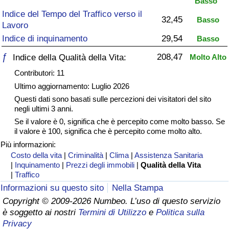
Basso
Indice del Tempo del Traffico verso il
Assistenza Sanitaria
32,45
Basso
Lavoro
Indice di inquinamento
29,54
Basso
Indice dell’Assistenza Sanitaria (Corrente)
ƒ
208,47
Indice della Qualità della Vita:
Molto Alto
Indice dell’Assistenza Sanitaria
Contributori: 11
Ultimo aggiornamento: Luglio 2026
Indice dell’Assistenza Sanitaria per
Questi dati sono basati sulle percezioni dei visitatori del sito
Nazione
negli ultimi 3 anni.
Se il valore è 0, significa che è percepito come molto basso. Se
il valore è 100, significa che è percepito come molto alto.
Inquinamento
Più informazioni:
Costo della vita
|
Criminalità
|
Clima
|
Assistenza Sanitaria
Indice dell’Inquinamento (Corrente)
|
Inquinamento
|
Prezzi degli immobili
|
Qualità della Vita
|
Traffico
Indice di inquinamento
Informazioni su questo sito
Nella Stampa
Copyright © 2009-2026 Numbeo. L’uso di questo servizio
è soggetto ai nostri
Termini di Utilizzo
e
Politica sulla
Indice dell’Inquinamento per Nazione
Privacy