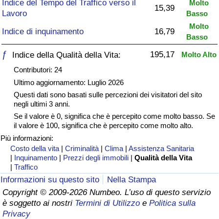
Indice del Tempo del Traffico verso il
Molto
15,39
Lavoro
Basso
Assistenza Sanitaria
Molto
Indice di inquinamento
16,79
Basso
Indice dell’Assistenza Sanitaria (Corrente)
ƒ
195,17
Indice della Qualità della Vita:
Molto Alto
Indice dell’Assistenza Sanitaria
Contributori: 24
Ultimo aggiornamento: Luglio 2026
Indice dell’Assistenza Sanitaria per
Questi dati sono basati sulle percezioni dei visitatori del sito
Nazione
negli ultimi 3 anni.
Se il valore è 0, significa che è percepito come molto basso. Se
il valore è 100, significa che è percepito come molto alto.
Inquinamento
Più informazioni:
Costo della vita
|
Criminalità
|
Clima
|
Assistenza Sanitaria
Indice dell’Inquinamento (Corrente)
|
Inquinamento
|
Prezzi degli immobili
|
Qualità della Vita
|
Traffico
Indice di inquinamento
Informazioni su questo sito
Nella Stampa
Copyright © 2009-2026 Numbeo. L’uso di questo servizio
è soggetto ai nostri
Termini di Utilizzo
e
Politica sulla
Indice dell’Inquinamento per Nazione
Privacy