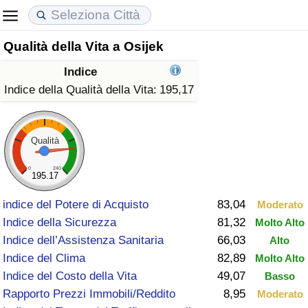
Qualità della Vita a Osijek
Costo della vita
Prezzi degli immobili
Qualità della Vita
Indice
Indice Del Costo Della Vita (corrente)
Indice del Prezzo delle Case (Corrente)
Indice della Qualità della Vita
Indice della Qualità della Vita:
195,17
Indice Del Costo Della Vita
Indice del Prezzo delle Case
Indice della Qualità della Vita (Corrente)
Qualità
Indice del Costo della Vita per Nazione
Indice del Prezzo delle Case per Nazione
Indice della qualità della vita per Paese
0
240
195.17
ad Aqaba
Criminalità
indice del Potere di Acquisto
83,04
Moderato
Indice della Sicurezza
81,32
Molto Alto
Indice del Tasso di Criminalità (Corrente)
Indice dell’Assistenza Sanitaria
66,03
Alto
Indice del Clima
82,89
Molto Alto
Indice della Criminalità
Indice del Costo della Vita
49,07
Basso
Rapporto Prezzi Immobili/Reddito
8,95
Moderato
Indice di criminalità per paese