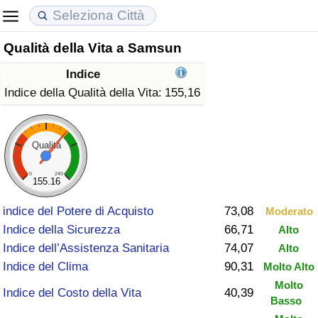
Qualità della Vita a Samsun
Costo della vita
Prezzi degli immobili
Qualità della Vita
Indice
Indice Del Costo Della Vita (corrente)
Indice del Prezzo delle Case (Corrente)
Indice della Qualità della Vita
Indice della Qualità della Vita:
155,16
Indice Del Costo Della Vita
Indice del Prezzo delle Case
Indice della Qualità della Vita (Corrente)
Qualità
Indice del Costo della Vita per Nazione
Indice del Prezzo delle Case per Nazione
Indice della qualità della vita per Paese
0
240
155.16
ad Aqaba
Criminalità
indice del Potere di Acquisto
73,08
Moderato
Indice della Sicurezza
66,71
Alto
Indice del Tasso di Criminalità (Corrente)
Indice dell’Assistenza Sanitaria
74,07
Alto
Indice del Clima
90,31
Molto Alto
Indice della Criminalità
Molto
Indice del Costo della Vita
40,39
Basso
Indice di criminalità per paese