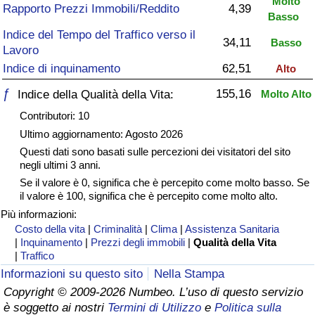
Molto
Rapporto Prezzi Immobili/Reddito
4,39
Basso
Assistenza Sanitaria
Indice del Tempo del Traffico verso il
34,11
Basso
Lavoro
Indice dell’Assistenza Sanitaria (Corrente)
Indice di inquinamento
62,51
Alto
ƒ
155,16
Indice della Qualità della Vita:
Molto Alto
Indice dell’Assistenza Sanitaria
Contributori: 10
Indice dell’Assistenza Sanitaria per
Ultimo aggiornamento: Agosto 2026
Nazione
Questi dati sono basati sulle percezioni dei visitatori del sito
negli ultimi 3 anni.
Se il valore è 0, significa che è percepito come molto basso. Se
Inquinamento
il valore è 100, significa che è percepito come molto alto.
Più informazioni:
Indice dell’Inquinamento (Corrente)
Costo della vita
|
Criminalità
|
Clima
|
Assistenza Sanitaria
|
Inquinamento
|
Prezzi degli immobili
|
Qualità della Vita
|
Traffico
Indice di inquinamento
Informazioni su questo sito
Nella Stampa
Copyright © 2009-2026 Numbeo. L’uso di questo servizio
Indice dell’Inquinamento per Nazione
è soggetto ai nostri
Termini di Utilizzo
e
Politica sulla