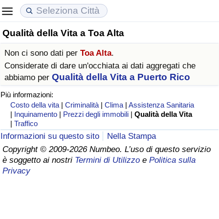
Qualità della Vita a Toa Alta
Costo della vita
Prezzi degli immobili
Qualità della Vita
Non ci sono dati per
Toa Alta
.
Indice Del Costo Della Vita (corrente)
Indice del Prezzo delle Case (Corrente)
Indice della Qualità della Vita
Considerate di dare un'occhiata ai dati aggregati che
Qualità della Vita a Puerto Rico
abbiamo per
Indice Del Costo Della Vita
Indice del Prezzo delle Case
Indice della Qualità della Vita (Corrente)
Più informazioni:
Costo della vita
|
Criminalità
|
Clima
|
Assistenza Sanitaria
Indice del Costo della Vita per Nazione
Indice del Prezzo delle Case per Nazione
Indice della qualità della vita per Paese
|
Inquinamento
|
Prezzi degli immobili
|
Qualità della Vita
|
Traffico
Informazioni su questo sito
Nella Stampa
ad Aqaba
Criminalità
Copyright © 2009-2026 Numbeo. L’uso di questo servizio
è soggetto ai nostri
Termini di Utilizzo
e
Politica sulla
Indice del Tasso di Criminalità (Corrente)
Privacy
Indice della Criminalità
Indice di criminalità per paese