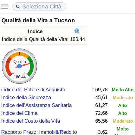
Qualità della Vita a Tucson
Costo della vita
Prezzi degli immobili
Qualità della Vita
Indice
Indice Del Costo Della Vita (corrente)
Indice del Prezzo delle Case (Corrente)
Indice della Qualità della Vita
Indice della Qualità della Vita:
186,44
Indice Del Costo Della Vita
Indice del Prezzo delle Case
Indice della Qualità della Vita (Corrente)
Qualità
Indice del Costo della Vita per Nazione
Indice del Prezzo delle Case per Nazione
Indice della qualità della vita per Paese
0
240
186.44
ad Aqaba
Criminalità
indice del Potere di Acquisto
169,78
Molto Alto
Indice della Sicurezza
45,61
Moderato
Indice del Tasso di Criminalità (Corrente)
Indice dell’Assistenza Sanitaria
61,27
Alto
Indice del Clima
72,66
Alto
Indice della Criminalità
Indice del Costo della Vita
65,56
Moderato
Molto
Indice di criminalità per paese
Rapporto Prezzi Immobili/Reddito
3,62