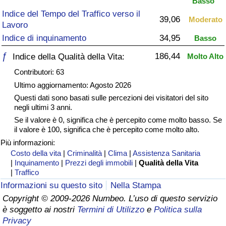
Basso
Indice del Tempo del Traffico verso il
Assistenza Sanitaria
39,06
Moderato
Lavoro
Indice di inquinamento
34,95
Basso
Indice dell’Assistenza Sanitaria (Corrente)
ƒ
186,44
Indice della Qualità della Vita:
Molto Alto
Indice dell’Assistenza Sanitaria
Contributori: 63
Ultimo aggiornamento: Agosto 2026
Indice dell’Assistenza Sanitaria per
Questi dati sono basati sulle percezioni dei visitatori del sito
Nazione
negli ultimi 3 anni.
Se il valore è 0, significa che è percepito come molto basso. Se
il valore è 100, significa che è percepito come molto alto.
Inquinamento
Più informazioni:
Costo della vita
|
Criminalità
|
Clima
|
Assistenza Sanitaria
Indice dell’Inquinamento (Corrente)
|
Inquinamento
|
Prezzi degli immobili
|
Qualità della Vita
|
Traffico
Indice di inquinamento
Informazioni su questo sito
Nella Stampa
Copyright © 2009-2026 Numbeo. L’uso di questo servizio
è soggetto ai nostri
Termini di Utilizzo
e
Politica sulla
Indice dell’Inquinamento per Nazione
Privacy