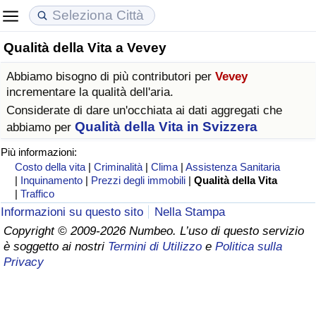
Qualità della Vita a Vevey
Costo della vita
Prezzi degli immobili
Qualità della Vita
Abbiamo bisogno di più contributori per
Vevey
Indice Del Costo Della Vita (corrente)
Indice del Prezzo delle Case (Corrente)
Indice della Qualità della Vita
incrementare la qualità dell'aria.
Considerate di dare un'occhiata ai dati aggregati che
Indice Del Costo Della Vita
Indice del Prezzo delle Case
Indice della Qualità della Vita (Corrente)
Qualità della Vita in Svizzera
abbiamo per
Più informazioni:
Indice del Costo della Vita per Nazione
Indice del Prezzo delle Case per Nazione
Indice della qualità della vita per Paese
Costo della vita
|
Criminalità
|
Clima
|
Assistenza Sanitaria
|
Inquinamento
|
Prezzi degli immobili
|
Qualità della Vita
|
Traffico
ad Aqaba
Criminalità
Informazioni su questo sito
Nella Stampa
Copyright © 2009-2026 Numbeo. L’uso di questo servizio
Indice del Tasso di Criminalità (Corrente)
è soggetto ai nostri
Termini di Utilizzo
e
Politica sulla
Privacy
Indice della Criminalità
Indice di criminalità per paese