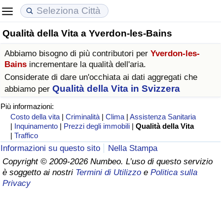
Qualità della Vita a Yverdon-les-Bains
Costo della vita
Prezzi degli immobili
Qualità della Vita
Abbiamo bisogno di più contributori per
Yverdon-les-
Indice Del Costo Della Vita (corrente)
Indice del Prezzo delle Case (Corrente)
Indice della Qualità della Vita
Bains
incrementare la qualità dell'aria.
Considerate di dare un'occhiata ai dati aggregati che
Indice Del Costo Della Vita
Indice del Prezzo delle Case
Indice della Qualità della Vita (Corrente)
Qualità della Vita in Svizzera
abbiamo per
Più informazioni:
Indice del Costo della Vita per Nazione
Indice del Prezzo delle Case per Nazione
Indice della qualità della vita per Paese
Costo della vita
|
Criminalità
|
Clima
|
Assistenza Sanitaria
|
Inquinamento
|
Prezzi degli immobili
|
Qualità della Vita
|
Traffico
ad Aqaba
Criminalità
Informazioni su questo sito
Nella Stampa
Copyright © 2009-2026 Numbeo. L’uso di questo servizio
Indice del Tasso di Criminalità (Corrente)
è soggetto ai nostri
Termini di Utilizzo
e
Politica sulla
Privacy
Indice della Criminalità
Indice di criminalità per paese