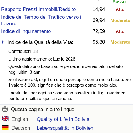
Basso
Rapporto Prezzi Immobili/Reddito
14,94
Alto
Assistenza Sanitaria
Indice del Tempo del Traffico verso il
39,94
Moderato
Lavoro
Indice dell’Assistenza Sanitaria (Corrente)
Indice di inquinamento
72,59
Alto
Indice dell’Assistenza Sanitaria
ƒ
95,30
Indice della Qualità della Vita:
Moderato
Contributori: 18
Indice dell’Assistenza Sanitaria per
Ultimo aggiornamento: Luglio 2026
Nazione
Questi dati sono basati sulle percezioni dei visitatori del sito
negli ultimi 3 anni.
Inquinamento
Se il valore è 0, significa che è percepito come molto basso. Se
il valore è 100, significa che è percepito come molto alto.
I nostri dati per ogni nazione sono basati su tutti gli inserimenti
Indice dell’Inquinamento (Corrente)
per tutte le città di quella nazione.
Indice di inquinamento
Questa pagina in altre lingue:
English
Quality of Life in Bolivia
Indice dell’Inquinamento per Nazione
Deutsch
Lebensqualität in Bolivien