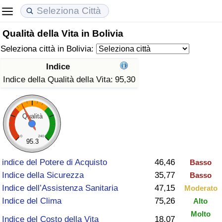
Qualità della Vita in Bolivia
Costo della vita
Prezzi degli immobili
Qualità della Vita
Seleziona città in Bolivia:
Indice Del Costo Della Vita (corrente)
Indice del Prezzo delle Case (Corrente)
Indice della Qualità della Vita
Indice
Indice della Qualità della Vita:
95,30
Indice Del Costo Della Vita
Indice del Prezzo delle Case
Indice della Qualità della Vita (Corrente)
Indice del Costo della Vita per Nazione
Indice del Prezzo delle Case per Nazione
Indice della qualità della vita per Paese
Qualità
ad Aqaba
Criminalità
0
240
95.3
indice del Potere di Acquisto
46,46
Basso
Indice del Tasso di Criminalità (Corrente)
Indice della Sicurezza
35,77
Basso
Indice dell’Assistenza Sanitaria
47,15
Moderato
Indice della Criminalità
Indice del Clima
75,26
Alto
Indice di criminalità per paese
Molto
Indice del Costo della Vita
18,07