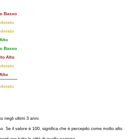
o Basso
derato
derato
Alto
o Basso
to Alto
derato
Alto
derato
to negli ultimi 3 anni.
o. Se il valore è 100, significa che è percepito come molto alto.
menti per tutte le città di quella nazione.