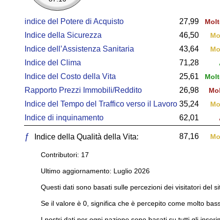
indice del Potere di Acquisto
27,99
Molt
Indice della Sicurezza
46,50
Mo
Indice dell’Assistenza Sanitaria
43,64
Mo
Indice del Clima
71,28
Indice del Costo della Vita
25,61
Molt
Rapporto Prezzi Immobili/Reddito
26,98
Mol
Indice del Tempo del Traffico verso il Lavoro
35,24
Mo
Indice di inquinamento
62,01
ƒ
87,16
Indice della Qualità della Vita:
Mo
Contributori: 17
Ultimo aggiornamento: Luglio 2026
Questi dati sono basati sulle percezioni dei visitatori del si
Se il valore è 0, significa che è percepito come molto bass
I nostri dati per ogni nazione sono basati su tutti gli inseri