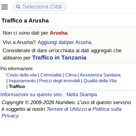
Traffico a Arusha
Costo della vita
Prezzi degli immobili
Qualità della Vita
Non ci sono dati per
Arusha
.
Indice Del Costo Della Vita (corrente)
Indice del Prezzo delle Case (Corrente)
Indice della Qualità della Vita
Vivi a
Arusha
?
Aggiungi datiper Arusha
Considerate di dare un'occhiata ai dati aggregati che
Indice Del Costo Della Vita
Indice del Prezzo delle Case
Indice della Qualità della Vita (Corrente)
Traffico in Tanzania
abbiamo per
Più informazioni:
Indice del Costo della Vita per Nazione
Indice del Prezzo delle Case per Nazione
Indice della qualità della vita per Paese
Costo della vita
|
Criminalità
|
Clima
|
Assistenza Sanitaria
|
Inquinamento
|
Prezzi degli immobili
|
Qualità della Vita
ad Aqaba
Criminalità
|
Traffico
Informazioni su questo sito
Nella Stampa
Indice del Tasso di Criminalità (Corrente)
Copyright © 2009-2026 Numbeo. L’uso di questo servizio
è soggetto ai nostri
Termini di Utilizzo
e
Politica sulla
Privacy
Indice della Criminalità
Indice di criminalità per paese