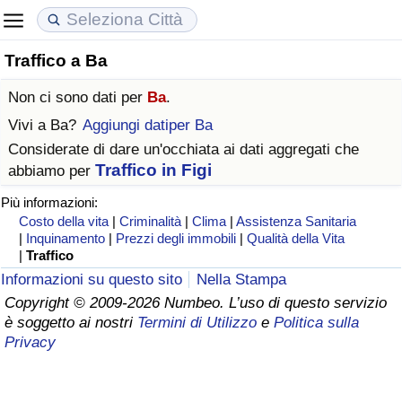
Traffico a Ba
Costo della vita
Prezzi degli immobili
Qualità della Vita
Non ci sono dati per
Ba
.
Indice Del Costo Della Vita (corrente)
Indice del Prezzo delle Case (Corrente)
Indice della Qualità della Vita
Vivi a
Ba
?
Aggiungi datiper Ba
Considerate di dare un'occhiata ai dati aggregati che
Indice Del Costo Della Vita
Indice del Prezzo delle Case
Indice della Qualità della Vita (Corrente)
Traffico in Figi
abbiamo per
Più informazioni:
Indice del Costo della Vita per Nazione
Indice del Prezzo delle Case per Nazione
Indice della qualità della vita per Paese
Costo della vita
|
Criminalità
|
Clima
|
Assistenza Sanitaria
|
Inquinamento
|
Prezzi degli immobili
|
Qualità della Vita
ad Aqaba
Criminalità
|
Traffico
Informazioni su questo sito
Nella Stampa
Indice del Tasso di Criminalità (Corrente)
Copyright © 2009-2026 Numbeo. L’uso di questo servizio
è soggetto ai nostri
Termini di Utilizzo
e
Politica sulla
Privacy
Indice della Criminalità
Indice di criminalità per paese