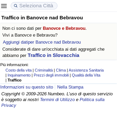
Traffico in Banovce nad Bebravou
Costo della vita
Prezzi degli immobili
Qualità della Vita
Non ci sono dati per
Banovce e Bebravou
.
Indice Del Costo Della Vita (corrente)
Indice del Prezzo delle Case (Corrente)
Indice della Qualità della Vita
Vivi a
Banovce e Bebravou
?
Aggiungi datiper Banovce nad Bebravou
Indice Del Costo Della Vita
Indice del Prezzo delle Case
Indice della Qualità della Vita (Corrente)
Considerate di dare un'occhiata ai dati aggregati che
Traffico in Slovacchia
abbiamo per
Indice del Costo della Vita per Nazione
Indice del Prezzo delle Case per Nazione
Indice della qualità della vita per Paese
Più informazioni:
Costo della vita
|
Criminalità
|
Clima
|
Assistenza Sanitaria
ad Aqaba
Criminalità
|
Inquinamento
|
Prezzi degli immobili
|
Qualità della Vita
|
Traffico
Indice del Tasso di Criminalità (Corrente)
Informazioni su questo sito
Nella Stampa
Copyright © 2009-2026 Numbeo. L’uso di questo servizio
è soggetto ai nostri
Termini di Utilizzo
e
Politica sulla
Indice della Criminalità
Privacy
Indice di criminalità per paese