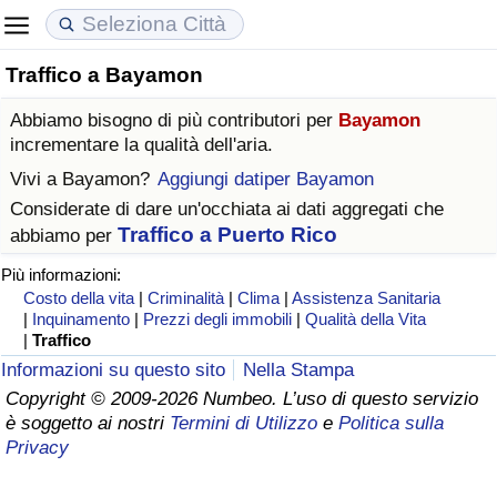
Traffico a Bayamon
Costo della vita
Prezzi degli immobili
Qualità della Vita
Abbiamo bisogno di più contributori per
Bayamon
Indice Del Costo Della Vita (corrente)
Indice del Prezzo delle Case (Corrente)
Indice della Qualità della Vita
incrementare la qualità dell'aria.
Vivi a
Bayamon
?
Aggiungi datiper Bayamon
Indice Del Costo Della Vita
Indice del Prezzo delle Case
Indice della Qualità della Vita (Corrente)
Considerate di dare un'occhiata ai dati aggregati che
Traffico a Puerto Rico
abbiamo per
Indice del Costo della Vita per Nazione
Indice del Prezzo delle Case per Nazione
Indice della qualità della vita per Paese
Più informazioni:
Costo della vita
|
Criminalità
|
Clima
|
Assistenza Sanitaria
ad Aqaba
Criminalità
|
Inquinamento
|
Prezzi degli immobili
|
Qualità della Vita
|
Traffico
Indice del Tasso di Criminalità (Corrente)
Informazioni su questo sito
Nella Stampa
Copyright © 2009-2026 Numbeo. L’uso di questo servizio
è soggetto ai nostri
Termini di Utilizzo
e
Politica sulla
Indice della Criminalità
Privacy
Indice di criminalità per paese