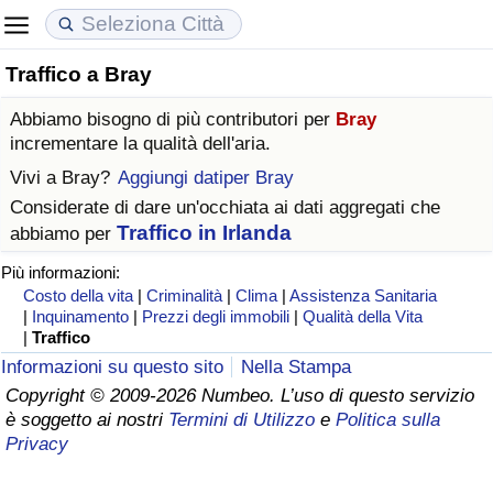
Traffico a Bray
Costo della vita
Prezzi degli immobili
Qualità della Vita
Abbiamo bisogno di più contributori per
Bray
Indice Del Costo Della Vita (corrente)
Indice del Prezzo delle Case (Corrente)
Indice della Qualità della Vita
incrementare la qualità dell'aria.
Vivi a
Bray
?
Aggiungi datiper Bray
Indice Del Costo Della Vita
Indice del Prezzo delle Case
Indice della Qualità della Vita (Corrente)
Considerate di dare un'occhiata ai dati aggregati che
Traffico in Irlanda
abbiamo per
Indice del Costo della Vita per Nazione
Indice del Prezzo delle Case per Nazione
Indice della qualità della vita per Paese
Più informazioni:
Costo della vita
|
Criminalità
|
Clima
|
Assistenza Sanitaria
ad Aqaba
Criminalità
|
Inquinamento
|
Prezzi degli immobili
|
Qualità della Vita
|
Traffico
Indice del Tasso di Criminalità (Corrente)
Informazioni su questo sito
Nella Stampa
Copyright © 2009-2026 Numbeo. L’uso di questo servizio
è soggetto ai nostri
Termini di Utilizzo
e
Politica sulla
Indice della Criminalità
Privacy
Indice di criminalità per paese