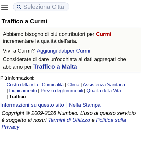
Traffico a Curmi
Costo della vita
Prezzi degli immobili
Qualità della Vita
Abbiamo bisogno di più contributori per
Curmi
Indice Del Costo Della Vita (corrente)
Indice del Prezzo delle Case (Corrente)
Indice della Qualità della Vita
incrementare la qualità dell'aria.
Vivi a
Curmi
?
Aggiungi datiper Curmi
Indice Del Costo Della Vita
Indice del Prezzo delle Case
Indice della Qualità della Vita (Corrente)
Considerate di dare un'occhiata ai dati aggregati che
Traffico a Malta
abbiamo per
Indice del Costo della Vita per Nazione
Indice del Prezzo delle Case per Nazione
Indice della qualità della vita per Paese
Più informazioni:
Costo della vita
|
Criminalità
|
Clima
|
Assistenza Sanitaria
ad Aqaba
Criminalità
|
Inquinamento
|
Prezzi degli immobili
|
Qualità della Vita
|
Traffico
Indice del Tasso di Criminalità (Corrente)
Informazioni su questo sito
Nella Stampa
Copyright © 2009-2026 Numbeo. L’uso di questo servizio
è soggetto ai nostri
Termini di Utilizzo
e
Politica sulla
Indice della Criminalità
Privacy
Indice di criminalità per paese