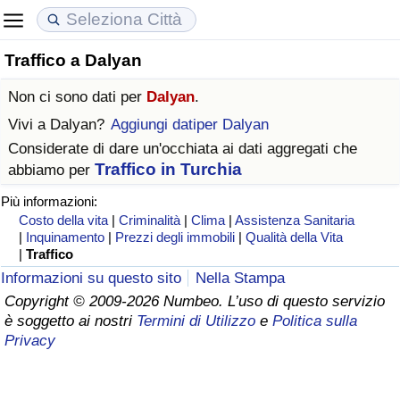
Traffico a Dalyan
Costo della vita
Prezzi degli immobili
Qualità della Vita
Non ci sono dati per
Dalyan
.
Indice Del Costo Della Vita (corrente)
Indice del Prezzo delle Case (Corrente)
Indice della Qualità della Vita
Vivi a
Dalyan
?
Aggiungi datiper Dalyan
Considerate di dare un'occhiata ai dati aggregati che
Indice Del Costo Della Vita
Indice del Prezzo delle Case
Indice della Qualità della Vita (Corrente)
Traffico in Turchia
abbiamo per
Più informazioni:
Indice del Costo della Vita per Nazione
Indice del Prezzo delle Case per Nazione
Indice della qualità della vita per Paese
Costo della vita
|
Criminalità
|
Clima
|
Assistenza Sanitaria
|
Inquinamento
|
Prezzi degli immobili
|
Qualità della Vita
ad Aqaba
Criminalità
|
Traffico
Informazioni su questo sito
Nella Stampa
Indice del Tasso di Criminalità (Corrente)
Copyright © 2009-2026 Numbeo. L’uso di questo servizio
è soggetto ai nostri
Termini di Utilizzo
e
Politica sulla
Privacy
Indice della Criminalità
Indice di criminalità per paese