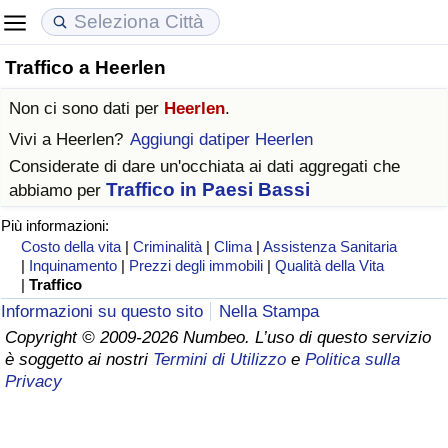
Traffico a Heerlen
Costo della vita
Prezzi degli immobili
Qualità della Vita
Non ci sono dati per
Heerlen
.
Indice Del Costo Della Vita (corrente)
Indice del Prezzo delle Case (Corrente)
Indice della Qualità della Vita
Vivi a
Heerlen
?
Aggiungi datiper Heerlen
Considerate di dare un'occhiata ai dati aggregati che
Indice Del Costo Della Vita
Indice del Prezzo delle Case
Indice della Qualità della Vita (Corrente)
Traffico in Paesi Bassi
abbiamo per
Più informazioni:
Indice del Costo della Vita per Nazione
Indice del Prezzo delle Case per Nazione
Indice della qualità della vita per Paese
Costo della vita
|
Criminalità
|
Clima
|
Assistenza Sanitaria
|
Inquinamento
|
Prezzi degli immobili
|
Qualità della Vita
ad Aqaba
Criminalità
|
Traffico
Informazioni su questo sito
Nella Stampa
Indice del Tasso di Criminalità (Corrente)
Copyright © 2009-2026 Numbeo. L’uso di questo servizio
è soggetto ai nostri
Termini di Utilizzo
e
Politica sulla
Privacy
Indice della Criminalità
Indice di criminalità per paese