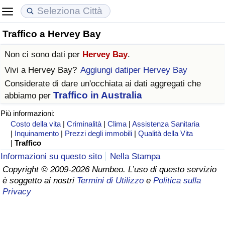
Traffico a Hervey Bay
Costo della vita
Prezzi degli immobili
Qualità della Vita
Non ci sono dati per
Hervey Bay
.
Indice Del Costo Della Vita (corrente)
Indice del Prezzo delle Case (Corrente)
Indice della Qualità della Vita
Vivi a
Hervey Bay
?
Aggiungi datiper Hervey Bay
Considerate di dare un'occhiata ai dati aggregati che
Indice Del Costo Della Vita
Indice del Prezzo delle Case
Indice della Qualità della Vita (Corrente)
Traffico in Australia
abbiamo per
Più informazioni:
Indice del Costo della Vita per Nazione
Indice del Prezzo delle Case per Nazione
Indice della qualità della vita per Paese
Costo della vita
|
Criminalità
|
Clima
|
Assistenza Sanitaria
|
Inquinamento
|
Prezzi degli immobili
|
Qualità della Vita
ad Aqaba
Criminalità
|
Traffico
Informazioni su questo sito
Nella Stampa
Indice del Tasso di Criminalità (Corrente)
Copyright © 2009-2026 Numbeo. L’uso di questo servizio
è soggetto ai nostri
Termini di Utilizzo
e
Politica sulla
Privacy
Indice della Criminalità
Indice di criminalità per paese