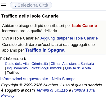
Traffico nelle Isole Canarie
Costo della vita
Prezzi degli immobili
Qualità della Vita
Abbiamo bisogno di più contributori per
Isole Canarie
Indice Del Costo Della Vita (corrente)
Indice del Prezzo delle Case (Corrente)
Indice della Qualità della Vita
incrementare la qualità dell'aria.
Vivi a
Isole Canarie
?
Aggiungi datiper le Isole Canarie
Indice Del Costo Della Vita
Indice del Prezzo delle Case
Indice della Qualità della Vita (Corrente)
Considerate di dare un'occhiata ai dati aggregati che
Traffico in Spagna
abbiamo per
Indice del Costo della Vita per Nazione
Indice del Prezzo delle Case per Nazione
Indice della qualità della vita per Paese
Più informazioni:
Costo della vita
|
Criminalità
|
Clima
|
Assistenza Sanitaria
ad Aqaba
Criminalità
|
Inquinamento
|
Prezzi degli immobili
|
Qualità della Vita
|
Traffico
Indice del Tasso di Criminalità (Corrente)
Informazioni su questo sito
Nella Stampa
Copyright © 2009-2026 Numbeo. L’uso di questo servizio
è soggetto ai nostri
Termini di Utilizzo
e
Politica sulla
Indice della Criminalità
Privacy
Indice di criminalità per paese