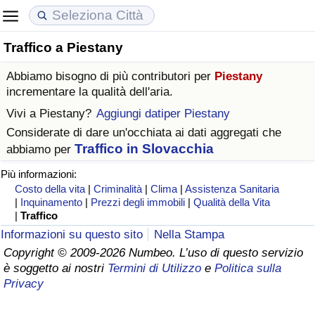
Traffico a Piestany
Costo della vita
Prezzi degli immobili
Qualità della Vita
Abbiamo bisogno di più contributori per
Piestany
Indice Del Costo Della Vita (corrente)
Indice del Prezzo delle Case (Corrente)
Indice della Qualità della Vita
incrementare la qualità dell'aria.
Vivi a
Piestany
?
Aggiungi datiper Piestany
Indice Del Costo Della Vita
Indice del Prezzo delle Case
Indice della Qualità della Vita (Corrente)
Considerate di dare un'occhiata ai dati aggregati che
Traffico in Slovacchia
abbiamo per
Indice del Costo della Vita per Nazione
Indice del Prezzo delle Case per Nazione
Indice della qualità della vita per Paese
Più informazioni:
Costo della vita
|
Criminalità
|
Clima
|
Assistenza Sanitaria
ad Aqaba
Criminalità
|
Inquinamento
|
Prezzi degli immobili
|
Qualità della Vita
|
Traffico
Indice del Tasso di Criminalità (Corrente)
Informazioni su questo sito
Nella Stampa
Copyright © 2009-2026 Numbeo. L’uso di questo servizio
è soggetto ai nostri
Termini di Utilizzo
e
Politica sulla
Indice della Criminalità
Privacy
Indice di criminalità per paese