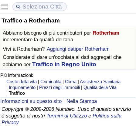
Traffico a Rotherham
Costo della vita
Prezzi degli immobili
Qualità della Vita
Abbiamo bisogno di più contributori per
Rotherham
Indice Del Costo Della Vita (corrente)
Indice del Prezzo delle Case (Corrente)
Indice della Qualità della Vita
incrementare la qualità dell'aria.
Vivi a
Rotherham
?
Aggiungi datiper Rotherham
Indice Del Costo Della Vita
Indice del Prezzo delle Case
Indice della Qualità della Vita (Corrente)
Considerate di dare un'occhiata ai dati aggregati che
Traffico in Regno Unito
abbiamo per
Indice del Costo della Vita per Nazione
Indice del Prezzo delle Case per Nazione
Indice della qualità della vita per Paese
Più informazioni:
Costo della vita
|
Criminalità
|
Clima
|
Assistenza Sanitaria
ad Aqaba
Criminalità
|
Inquinamento
|
Prezzi degli immobili
|
Qualità della Vita
|
Traffico
Indice del Tasso di Criminalità (Corrente)
Informazioni su questo sito
Nella Stampa
Copyright © 2009-2026 Numbeo. L’uso di questo servizio
è soggetto ai nostri
Termini di Utilizzo
e
Politica sulla
Indice della Criminalità
Privacy
Indice di criminalità per paese