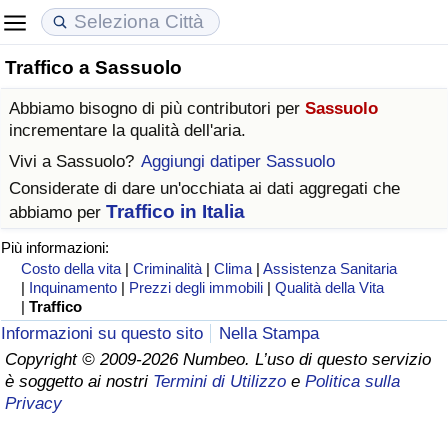
Traffico a Sassuolo
Costo della vita
Prezzi degli immobili
Qualità della Vita
Abbiamo bisogno di più contributori per
Sassuolo
Indice Del Costo Della Vita (corrente)
Indice del Prezzo delle Case (Corrente)
Indice della Qualità della Vita
incrementare la qualità dell'aria.
Vivi a
Sassuolo
?
Aggiungi datiper Sassuolo
Indice Del Costo Della Vita
Indice del Prezzo delle Case
Indice della Qualità della Vita (Corrente)
Considerate di dare un'occhiata ai dati aggregati che
Traffico in Italia
abbiamo per
Indice del Costo della Vita per Nazione
Indice del Prezzo delle Case per Nazione
Indice della qualità della vita per Paese
Più informazioni:
Costo della vita
|
Criminalità
|
Clima
|
Assistenza Sanitaria
ad Aqaba
Criminalità
|
Inquinamento
|
Prezzi degli immobili
|
Qualità della Vita
|
Traffico
Indice del Tasso di Criminalità (Corrente)
Informazioni su questo sito
Nella Stampa
Copyright © 2009-2026 Numbeo. L’uso di questo servizio
è soggetto ai nostri
Termini di Utilizzo
e
Politica sulla
Indice della Criminalità
Privacy
Indice di criminalità per paese