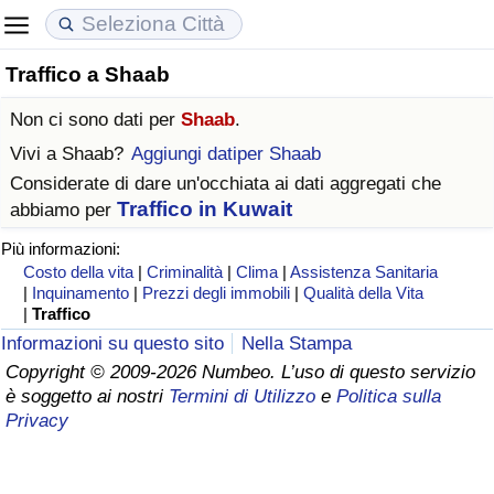
Traffico a Shaab
Costo della vita
Prezzi degli immobili
Qualità della Vita
Non ci sono dati per
Shaab
.
Indice Del Costo Della Vita (corrente)
Indice del Prezzo delle Case (Corrente)
Indice della Qualità della Vita
Vivi a
Shaab
?
Aggiungi datiper Shaab
Considerate di dare un'occhiata ai dati aggregati che
Indice Del Costo Della Vita
Indice del Prezzo delle Case
Indice della Qualità della Vita (Corrente)
Traffico in Kuwait
abbiamo per
Più informazioni:
Indice del Costo della Vita per Nazione
Indice del Prezzo delle Case per Nazione
Indice della qualità della vita per Paese
Costo della vita
|
Criminalità
|
Clima
|
Assistenza Sanitaria
|
Inquinamento
|
Prezzi degli immobili
|
Qualità della Vita
ad Aqaba
Criminalità
|
Traffico
Informazioni su questo sito
Nella Stampa
Indice del Tasso di Criminalità (Corrente)
Copyright © 2009-2026 Numbeo. L’uso di questo servizio
è soggetto ai nostri
Termini di Utilizzo
e
Politica sulla
Privacy
Indice della Criminalità
Indice di criminalità per paese