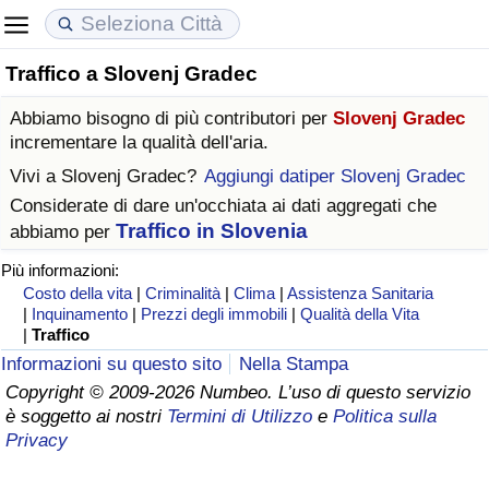
Traffico a Slovenj Gradec
Costo della vita
Prezzi degli immobili
Qualità della Vita
Abbiamo bisogno di più contributori per
Slovenj Gradec
Indice Del Costo Della Vita (corrente)
Indice del Prezzo delle Case (Corrente)
Indice della Qualità della Vita
incrementare la qualità dell'aria.
Vivi a
Slovenj Gradec
?
Aggiungi datiper Slovenj Gradec
Indice Del Costo Della Vita
Indice del Prezzo delle Case
Indice della Qualità della Vita (Corrente)
Considerate di dare un'occhiata ai dati aggregati che
Traffico in Slovenia
abbiamo per
Indice del Costo della Vita per Nazione
Indice del Prezzo delle Case per Nazione
Indice della qualità della vita per Paese
Più informazioni:
Costo della vita
|
Criminalità
|
Clima
|
Assistenza Sanitaria
ad Aqaba
Criminalità
|
Inquinamento
|
Prezzi degli immobili
|
Qualità della Vita
|
Traffico
Indice del Tasso di Criminalità (Corrente)
Informazioni su questo sito
Nella Stampa
Copyright © 2009-2026 Numbeo. L’uso di questo servizio
è soggetto ai nostri
Termini di Utilizzo
e
Politica sulla
Indice della Criminalità
Privacy
Indice di criminalità per paese