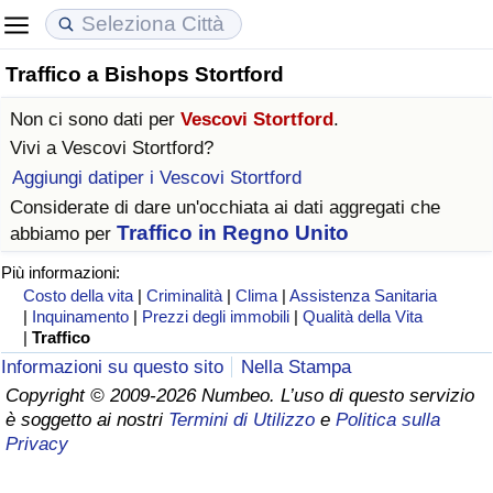
Traffico a Bishops Stortford
Costo della vita
Prezzi degli immobili
Qualità della Vita
Non ci sono dati per
Vescovi Stortford
.
Indice Del Costo Della Vita (corrente)
Indice del Prezzo delle Case (Corrente)
Indice della Qualità della Vita
Vivi a
Vescovi Stortford
?
Aggiungi datiper i Vescovi Stortford
Indice Del Costo Della Vita
Indice del Prezzo delle Case
Indice della Qualità della Vita (Corrente)
Considerate di dare un'occhiata ai dati aggregati che
Traffico in Regno Unito
abbiamo per
Indice del Costo della Vita per Nazione
Indice del Prezzo delle Case per Nazione
Indice della qualità della vita per Paese
Più informazioni:
Costo della vita
|
Criminalità
|
Clima
|
Assistenza Sanitaria
ad Aqaba
Criminalità
|
Inquinamento
|
Prezzi degli immobili
|
Qualità della Vita
|
Traffico
Indice del Tasso di Criminalità (Corrente)
Informazioni su questo sito
Nella Stampa
Copyright © 2009-2026 Numbeo. L’uso di questo servizio
è soggetto ai nostri
Termini di Utilizzo
e
Politica sulla
Indice della Criminalità
Privacy
Indice di criminalità per paese