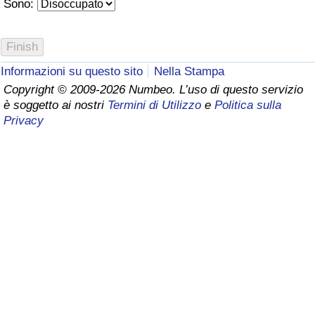
Sono:
Assistenza Sanitaria
Indice dell’Assistenza Sanitaria (Corrente)
Informazioni su questo sito
Nella Stampa
Copyright © 2009-2026 Numbeo. L’uso di questo servizio
Indice dell’Assistenza Sanitaria
è soggetto ai nostri
Termini di Utilizzo
e
Politica sulla
Privacy
Indice dell’Assistenza Sanitaria per
Nazione
Inquinamento
Indice dell’Inquinamento (Corrente)
Indice di inquinamento
Indice dell’Inquinamento per Nazione