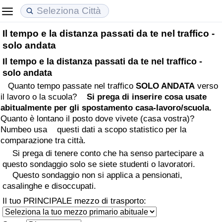
Il tempo e la distanza passati da te nel traffico -
Costo della vita
Prezzi degli immobili
Qualità della Vita
solo andata
Il tempo e la distanza passati da te nel traffico -
Indice Del Costo Della Vita (corrente)
Indice del Prezzo delle Case (Corrente)
Indice della Qualità della Vita
solo andata
Quanto tempo passate nel traffico
SOLO ANDATA
verso
Indice Del Costo Della Vita
Indice del Prezzo delle Case
Indice della Qualità della Vita (Corrente)
il lavoro o la scuola?
Si prega di inserire cosa usate
abitualmente per gli spostamento casa-lavoro/scuola.
Indice del Costo della Vita per Nazione
Indice del Prezzo delle Case per Nazione
Indice della qualità della vita per Paese
Quanto è lontano il posto dove vivete (casa vostra)?
Numbeo usa questi dati a scopo statistico per la
ad Aqaba
Criminalità
comparazione tra città.
Si prega di tenere conto che ha senso partecipare a
Indice del Tasso di Criminalità (Corrente)
questo sondaggio solo se siete studenti o lavoratori.
Questo sondaggio non si applica a pensionati,
casalinghe e disoccupati.
Indice della Criminalità
Il tuo PRINCIPALE mezzo di trasporto:
Indice di criminalità per paese